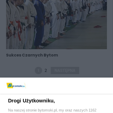
Sukces Czarnych Bytom
1
2
NASTĘPNA
Drogi Użytkowniku,
Na naszej stronie bytomski.pl, my oraz naszych 1162
Wydawca mediów
lokalnych