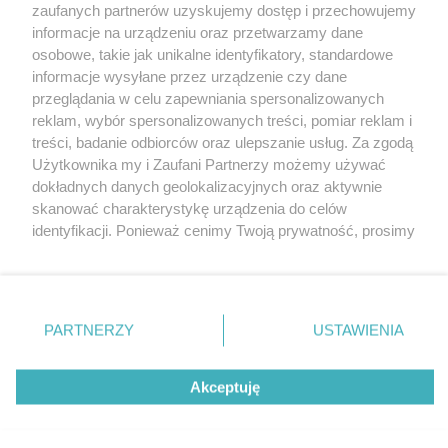
zaufanych partnerów uzyskujemy dostęp i przechowujemy
informacje na urządzeniu oraz przetwarzamy dane
osobowe, takie jak unikalne identyfikatory, standardowe
informacje wysyłane przez urządzenie czy dane
przeglądania w celu zapewniania spersonalizowanych
reklam, wybór spersonalizowanych treści, pomiar reklam i
Nie zapomnij
treści, badanie odbiorców oraz ulepszanie usług. Za zgodą
zapoznać się z:
polityką prywatności
regulamin korzystania z portali
Użytkownika my i Zaufani Partnerzy możemy używać
Twoje
miasto
Skontaktuj się
z nami
dokładnych danych geolokalizacyjnych oraz aktywnie
Piekary Śląskie
Kontakt
skanować charakterystykę urządzenia do celów
Chorzów
Wydawca
identyfikacji. Ponieważ cenimy Twoją prywatność, prosimy
Tarnowskie Góry
Pogoda
Ruda Śląska
Noclegi
o zgodę na korzystanie z tych technologii poprzez
Świętochłowice
Reklama
kliknięcie „Akceptuję”. Zgoda jest dobrowolna i zawsze
Tychy
Redakcja
możesz ją zmienić/wycofać klikając przycisk ustawień
Bytom
Katowice
prywatności znajdujący się w lewym dolnym rogu strony
PARTNERZY
USTAWIENIA
Gliwice
. Niektóre rodzaje przetwarzania danych nie wymagają
Zabrze
Zagłębie
zgody użytkownika, ale masz prawo sprzeciwić się
Akceptuję
takiemu przetwarzaniu. Preferencje będą miały
zastosowania tylko na tej witrynie.
Zapoznaj się z poniższymi informacjami, abyś mógł