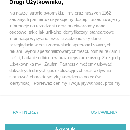
Drogi Użytkowniku,
Na naszej stronie bytomski.pl, my oraz naszych 1162
Wydawca mediów
lokalnych
zaufanych partnerów uzyskujemy dostęp i przechowujemy
informacje na urządzeniu oraz przetwarzamy dane
osobowe, takie jak unikalne identyfikatory, standardowe
informacje wysyłane przez urządzenie czy dane
3 / 6
przeglądania w celu zapewniania spersonalizowanych
reklam, wybór spersonalizowanych treści, pomiar reklam i
Byt basen zso3
Nie zapomnij
treści, badanie odbiorców oraz ulepszanie usług. Za zgodą
zapoznać się z:
polityką prywatności
regulamin korzystania z portali
Użytkownika my i Zaufani Partnerzy możemy używać
Twoje
miasto
Skontakuj się
z nami
dokładnych danych geolokalizacyjnych oraz aktywnie
Piekary Śląskie
Kontakt
skanować charakterystykę urządzenia do celów
Chorzów
Wydawca
identyfikacji. Ponieważ cenimy Twoją prywatność, prosimy
Tarnowskie Góry
Pogoda
Ruda Śląska
Noclegi
o zgodę na korzystanie z tych technologii poprzez
Świętochłowice
Reklama
kliknięcie „Akceptuję”. Zgoda jest dobrowolna i zawsze
Tychy
Redakcja
możesz ją zmienić/wycofać klikając przycisk ustawień
Bytom
Katowice
prywatności znajdujący się w lewym dolnym rogu strony
REKLAMA
PARTNERZY
USTAWIENIA
Gliwice
. Niektóre rodzaje przetwarzania danych nie wymagają
Zabrze
Zagłębie
zgody użytkownika, ale masz prawo sprzeciwić się
takiemu przetwarzaniu. Preferencje będą miały
Akceptuję