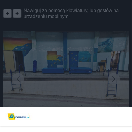
REKLAMA
Nawiguj za pomocą klawiatury, lub gestów na
urządzeniu mobilnym.
fot:
Bytomskie baseny się marnują [ZDJĘCIA]