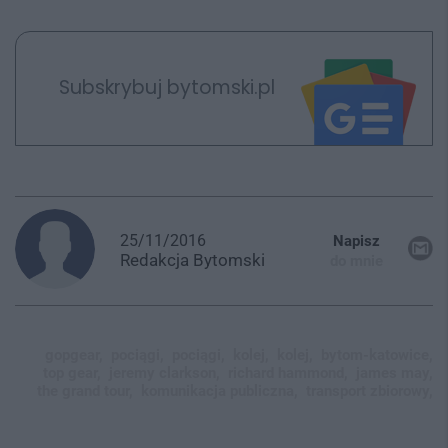
Subskrybuj bytomski.pl
25/11/2016
Napisz
Redakcja
Bytomski
do mnie
gopgear,
pociągi,
pociągi,
kolej,
kolej,
bytom-katowice,
top gear,
jeremy clarkson,
richard hammond,
james may,
the grand tour,
komunikacja publiczna,
transport zbiorowy,