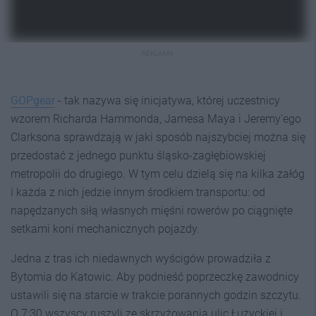
REKLAMA
GOPgear
- tak nazywa się inicjatywa, której uczestnicy
wzorem Richarda Hammonda, Jamesa Maya i Jeremy'ego
Clarksona sprawdzają w jaki sposób najszybciej można się
przedostać z jednego punktu śląsko-zagłębiowskiej
metropolii do drugiego. W tym celu dzielą się na kilka załóg
i każda z nich jedzie innym środkiem transportu: od
napędzanych siłą własnych mięśni rowerów po ciągnięte
setkami koni mechanicznych pojazdy.
Jedna z tras ich niedawnych wyścigów prowadziła z
Bytomia do Katowic. Aby podnieść poprzeczkę zawodnicy
ustawili się na starcie w trakcie porannych godzin szczytu.
O 7:30 wszyscy ruszyli ze skrzyżowania ulic Łużyckiej i