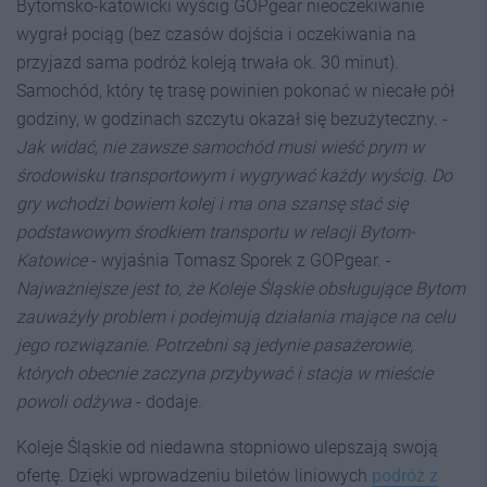
Bytomsko-katowicki wyścig GOPgear nieoczekiwanie
wygrał pociąg (bez czasów dojścia i oczekiwania na
przyjazd sama podróż koleją trwała ok. 30 minut).
Samochód, który tę trasę powinien pokonać w niecałe pół
godziny, w godzinach szczytu okazał się bezużyteczny. -
Jak widać, nie zawsze samochód musi wieść prym w
środowisku transportowym i wygrywać każdy wyścig. Do
gry wchodzi bowiem kolej i ma ona szansę stać się
podstawowym środkiem transportu w relacji Bytom-
Katowice
- wyjaśnia Tomasz Sporek z GOPgear. -
Najważniejsze jest to, że Koleje Śląskie obsługujące Bytom
zauważyły problem i podejmują działania mające na celu
jego rozwiązanie. Potrzebni są jedynie pasażerowie,
których obecnie zaczyna przybywać i stacja w mieście
powoli odżywa
- dodaje.
Koleje Śląskie od niedawna stopniowo ulepszają swoją
ofertę. Dzięki wprowadzeniu biletów liniowych
podróż z