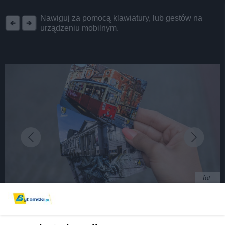
REKLAMA
Nawiguj za pomocą klawiatury, lub gestów na
urządzeniu mobilnym.
fot:
Miód, poszetka, apaszka i... rosnący ołówek. Są