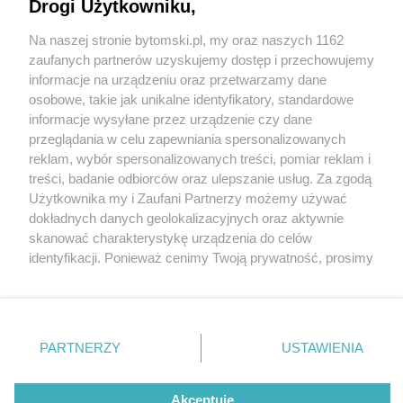
nowe gadżety z Bytomia
Drogi Użytkowniku,
Na naszej stronie bytomski.pl, my oraz naszych 1162
Wydawca mediów
lokalnych
zaufanych partnerów uzyskujemy dostęp i przechowujemy
informacje na urządzeniu oraz przetwarzamy dane
osobowe, takie jak unikalne identyfikatory, standardowe
informacje wysyłane przez urządzenie czy dane
przeglądania w celu zapewniania spersonalizowanych
6 / 8
reklam, wybór spersonalizowanych treści, pomiar reklam i
Nie zapomnij
treści, badanie odbiorców oraz ulepszanie usług. Za zgodą
Byt gadzety bytom 051
zapoznać się z:
polityką prywatności
regulamin korzystania z portali
Użytkownika my i Zaufani Partnerzy możemy używać
Twoje
miasto
Skontakuj się
z nami
dokładnych danych geolokalizacyjnych oraz aktywnie
Piekary Śląskie
Kontakt
skanować charakterystykę urządzenia do celów
Chorzów
Wydawca
identyfikacji. Ponieważ cenimy Twoją prywatność, prosimy
Tarnowskie Góry
Pogoda
Ruda Śląska
Noclegi
o zgodę na korzystanie z tych technologii poprzez
Świętochłowice
Reklama
kliknięcie „Akceptuję”. Zgoda jest dobrowolna i zawsze
Tychy
Redakcja
możesz ją zmienić/wycofać klikając przycisk ustawień
Bytom
Katowice
prywatności znajdujący się w lewym dolnym rogu strony
REKLAMA
PARTNERZY
USTAWIENIA
Gliwice
. Niektóre rodzaje przetwarzania danych nie wymagają
Zabrze
Zagłębie
zgody użytkownika, ale masz prawo sprzeciwić się
takiemu przetwarzaniu. Preferencje będą miały
Akceptuję