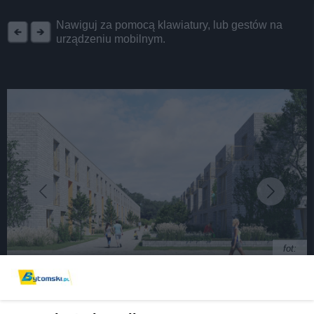
REKLAMA
Nawiguj za pomocą klawiatury, lub gestów na
urządzeniu mobilnym.
fot:
Rozbark. Zaczęła się budowa osiedla Bolko. To