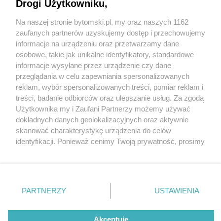
projekt bytomskiej pracowni Medusa Group
Drogi Użytkowniku,
Na naszej stronie bytomski.pl, my oraz naszych 1162
Wydawca mediów
lokalnych
zaufanych partnerów uzyskujemy dostęp i przechowujemy
informacje na urządzeniu oraz przetwarzamy dane
osobowe, takie jak unikalne identyfikatory, standardowe
informacje wysyłane przez urządzenie czy dane
przeglądania w celu zapewniania spersonalizowanych
2 / 4
reklam, wybór spersonalizowanych treści, pomiar reklam i
Nie zapomnij
treści, badanie odbiorców oraz ulepszanie usług. Za zgodą
Byt btm wejscie
zapoznać się z:
polityką prywatności
regulamin korzystania z portali
Użytkownika my i Zaufani Partnerzy możemy używać
Twoje
miasto
Skontakuj się
z nami
dokładnych danych geolokalizacyjnych oraz aktywnie
Piekary Śląskie
Kontakt
skanować charakterystykę urządzenia do celów
Chorzów
Wydawca
identyfikacji. Ponieważ cenimy Twoją prywatność, prosimy
Tarnowskie Góry
Pogoda
Ruda Śląska
Noclegi
o zgodę na korzystanie z tych technologii poprzez
Świętochłowice
Reklama
kliknięcie „Akceptuję”. Zgoda jest dobrowolna i zawsze
Tychy
Redakcja
możesz ją zmienić/wycofać klikając przycisk ustawień
Bytom
Katowice
prywatności znajdujący się w lewym dolnym rogu strony
REKLAMA
PARTNERZY
USTAWIENIA
Gliwice
. Niektóre rodzaje przetwarzania danych nie wymagają
Zabrze
Zagłębie
zgody użytkownika, ale masz prawo sprzeciwić się
takiemu przetwarzaniu. Preferencje będą miały
Akceptuję