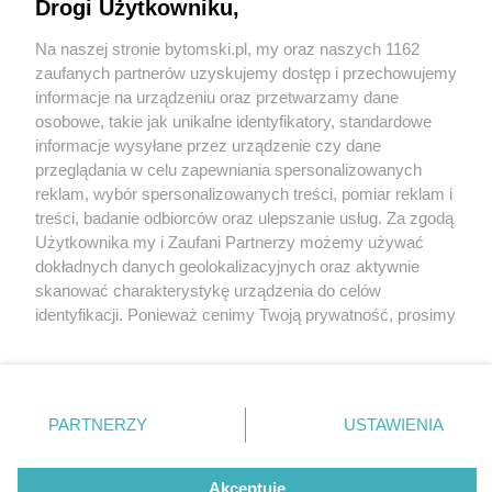
projekt bytomskiej pracowni Medusa Group
Drogi Użytkowniku,
Na naszej stronie bytomski.pl, my oraz naszych 1162
Wydawca mediów
lokalnych
zaufanych partnerów uzyskujemy dostęp i przechowujemy
informacje na urządzeniu oraz przetwarzamy dane
osobowe, takie jak unikalne identyfikatory, standardowe
4 / 4
informacje wysyłane przez urządzenie czy dane
przeglądania w celu zapewniania spersonalizowanych
Byt osiedle bolko1
reklam, wybór spersonalizowanych treści, pomiar reklam i
Nie zapomnij
treści, badanie odbiorców oraz ulepszanie usług. Za zgodą
zapoznać się z:
polityką prywatności
regulamin korzystania z portali
Użytkownika my i Zaufani Partnerzy możemy używać
Twoje
miasto
Skontakuj się
z nami
Wróć do artykułu:
dokładnych danych geolokalizacyjnych oraz aktywnie
Rozbark. Zaczęła się budowa osiedla Bolko. To
Piekary Śląskie
Kontakt
skanować charakterystykę urządzenia do celów
projekt bytomskiej pracowni Medusa Group
Chorzów
Wydawca
identyfikacji. Ponieważ cenimy Twoją prywatność, prosimy
Tarnowskie Góry
Pogoda
Ruda Śląska
Noclegi
o zgodę na korzystanie z tych technologii poprzez
Świętochłowice
Reklama
kliknięcie „Akceptuję”. Zgoda jest dobrowolna i zawsze
Tychy
Redakcja
możesz ją zmienić/wycofać klikając przycisk ustawień
Bytom
Katowice
prywatności znajdujący się w lewym dolnym rogu strony
REKLAMA
PARTNERZY
USTAWIENIA
Gliwice
. Niektóre rodzaje przetwarzania danych nie wymagają
Zabrze
Zagłębie
zgody użytkownika, ale masz prawo sprzeciwić się
takiemu przetwarzaniu. Preferencje będą miały
Akceptuję