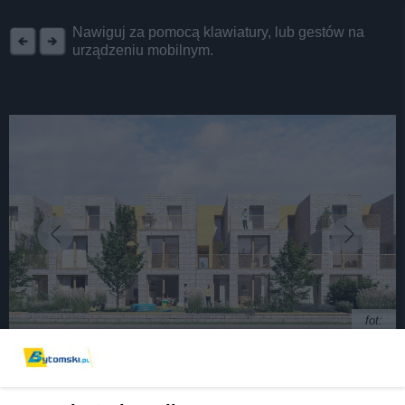
REKLAMA
Nawiguj za pomocą klawiatury, lub gestów na
urządzeniu mobilnym.
fot:
Rozbark. Zaczęła się budowa osiedla Bolko. To