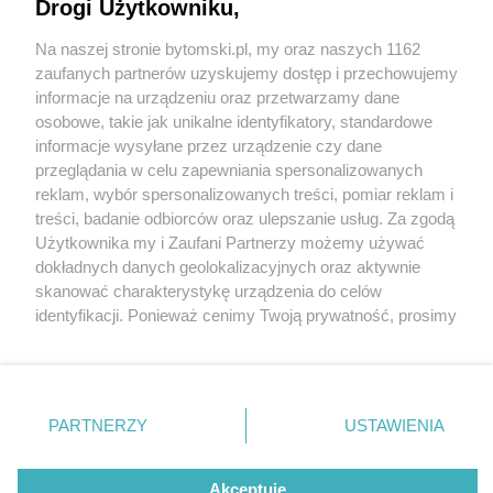
samochody na ul. Mickiewicza. Dlaczego jechał
Drogi Użytkowniku,
po chodniku?
Na naszej stronie bytomski.pl, my oraz naszych 1162
Wydawca mediów
lokalnych
zaufanych partnerów uzyskujemy dostęp i przechowujemy
informacje na urządzeniu oraz przetwarzamy dane
osobowe, takie jak unikalne identyfikatory, standardowe
informacje wysyłane przez urządzenie czy dane
przeglądania w celu zapewniania spersonalizowanych
3 / 8
reklam, wybór spersonalizowanych treści, pomiar reklam i
Nie zapomnij
treści, badanie odbiorców oraz ulepszanie usług. Za zgodą
zapoznać się z:
polityką prywatności
regulamin korzystania z portali
Byt 33
Użytkownika my i Zaufani Partnerzy możemy używać
Twoje
miasto
Skontakuj się
z nami
dokładnych danych geolokalizacyjnych oraz aktywnie
Piekary Śląskie
Kontakt
skanować charakterystykę urządzenia do celów
Chorzów
Wydawca
identyfikacji. Ponieważ cenimy Twoją prywatność, prosimy
Tarnowskie Góry
Pogoda
Ruda Śląska
Noclegi
o zgodę na korzystanie z tych technologii poprzez
Świętochłowice
Reklama
kliknięcie „Akceptuję”. Zgoda jest dobrowolna i zawsze
Tychy
Redakcja
możesz ją zmienić/wycofać klikając przycisk ustawień
Bytom
Katowice
prywatności znajdujący się w lewym dolnym rogu strony
REKLAMA
PARTNERZY
USTAWIENIA
Gliwice
. Niektóre rodzaje przetwarzania danych nie wymagają
Zabrze
Zagłębie
zgody użytkownika, ale masz prawo sprzeciwić się
takiemu przetwarzaniu. Preferencje będą miały
Akceptuję