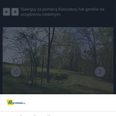
REKLAMA
Nawiguj za pomocą klawiatury, lub gestów na
urządzeniu mobilnym.
fot:
Bytom. Kierowca alfy romeo staranował znaki i