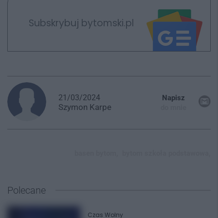
Subskrybuj bytomski.pl
21/03/2024
Napisz
Szymon
Karpe
do mnie
basen bytom,
bytom szkoła podstawowa,
Polecane
Czas Wolny