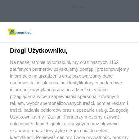
REKLAMA
Drogi Użytkowniku,
Na naszej stronie bytomski.pl, my oraz naszych 1162
Wydawca mediów
lokalnych
zaufanych partnerów uzyskujemy dostęp i przechowujemy
informacje na urządzeniu oraz przetwarzamy dane
osobowe, takie jak unikalne identyfikatory, standardowe
informacje wysyłane przez urządzenie czy dane
przeglądania w celu zapewniania spersonalizowanych
reklam, wybór spersonalizowanych treści, pomiar reklam i
Nie zapomnij
treści, badanie odbiorców oraz ulepszanie usług. Za zgodą
zapoznać się z:
polityką prywatności
regulamin korzystania z portali
Użytkownika my i Zaufani Partnerzy możemy używać
Twoje
miasto
Skontaktuj się
z nami
dokładnych danych geolokalizacyjnych oraz aktywnie
Piekary Śląskie
Kontakt
skanować charakterystykę urządzenia do celów
Chorzów
Wydawca
identyfikacji. Ponieważ cenimy Twoją prywatność, prosimy
Tarnowskie Góry
Pogoda