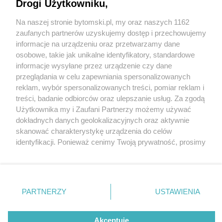
zyskuje nowy dach
Drogi Użytkowniku,
Na naszej stronie bytomski.pl, my oraz naszych 1162
Wydawca mediów
lokalnych
zaufanych partnerów uzyskujemy dostęp i przechowujemy
informacje na urządzeniu oraz przetwarzamy dane
osobowe, takie jak unikalne identyfikatory, standardowe
informacje wysyłane przez urządzenie czy dane
3 / 5
przeglądania w celu zapewniania spersonalizowanych
reklam, wybór spersonalizowanych treści, pomiar reklam i
Deskowanie dachu hali
Nie zapomnij
treści, badanie odbiorców oraz ulepszanie usług. Za zgodą
zapoznać się z:
polityką prywatności
regulamin korzystania z portali
Użytkownika my i Zaufani Partnerzy możemy używać
peronowej w Bytomiu
Twoje
miasto
Skontakuj się
z nami
dokładnych danych geolokalizacyjnych oraz aktywnie
Piekary Śląskie
Kontakt
skanować charakterystykę urządzenia do celów
Chorzów
Wydawca
identyfikacji. Ponieważ cenimy Twoją prywatność, prosimy
Tarnowskie Góry
Pogoda
Ruda Śląska
Noclegi
o zgodę na korzystanie z tych technologii poprzez
Świętochłowice
Reklama
kliknięcie „Akceptuję”. Zgoda jest dobrowolna i zawsze
Tychy
Redakcja
możesz ją zmienić/wycofać klikając przycisk ustawień
Bytom
Katowice
prywatności znajdujący się w lewym dolnym rogu strony
REKLAMA
PARTNERZY
USTAWIENIA
Gliwice
. Niektóre rodzaje przetwarzania danych nie wymagają
Zabrze
Zagłębie
zgody użytkownika, ale masz prawo sprzeciwić się
takiemu przetwarzaniu. Preferencje będą miały
Akceptuję