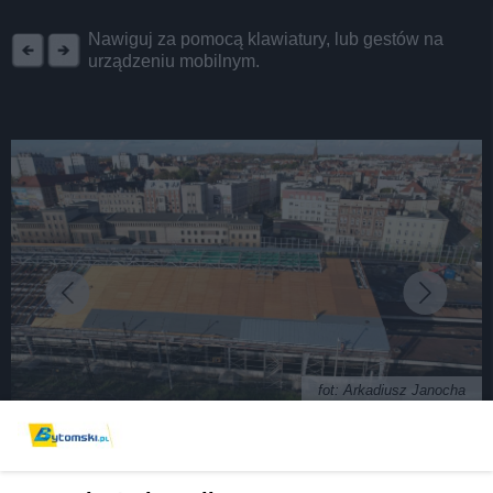
REKLAMA
Nawiguj za pomocą klawiatury, lub gestów na
urządzeniu mobilnym.
fot: Arkadiusz Janocha
Blacha ustąpiła miejsce drewnu. Hala peronowa