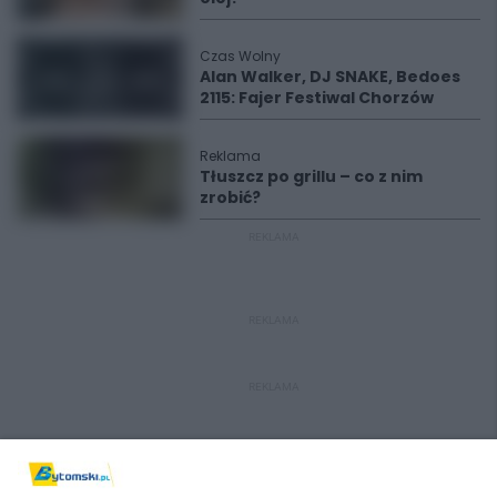
Czas Wolny
Alan Walker, DJ SNAKE, Bedoes
2115: Fajer Festiwal Chorzów
Reklama
Tłuszcz po grillu – co z nim
zrobić?
REKLAMA
REKLAMA
REKLAMA