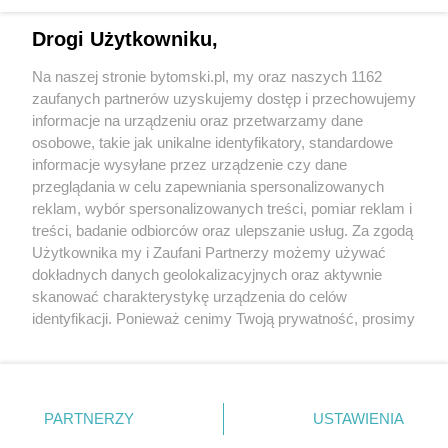
Drogi Użytkowniku,
Na naszej stronie bytomski.pl, my oraz naszych 1162
Wydawca mediów
lokalnych
zaufanych partnerów uzyskujemy dostęp i przechowujemy
informacje na urządzeniu oraz przetwarzamy dane
osobowe, takie jak unikalne identyfikatory, standardowe
informacje wysyłane przez urządzenie czy dane
przeglądania w celu zapewniania spersonalizowanych
reklam, wybór spersonalizowanych treści, pomiar reklam i
Nie zapomnij
treści, badanie odbiorców oraz ulepszanie usług. Za zgodą
zapoznać się z:
polityką prywatności
regulamin korzystania z portali
Użytkownika my i Zaufani Partnerzy możemy używać
Twoje
miasto
Skontaktuj się
z nami
dokładnych danych geolokalizacyjnych oraz aktywnie
Piekary Śląskie
Kontakt
skanować charakterystykę urządzenia do celów
Chorzów
Wydawca
identyfikacji. Ponieważ cenimy Twoją prywatność, prosimy
Tarnowskie Góry
Pogoda
Ruda Śląska
Noclegi
o zgodę na korzystanie z tych technologii poprzez
Świętochłowice
Reklama
kliknięcie „Akceptuję”. Zgoda jest dobrowolna i zawsze
Tychy
Redakcja
możesz ją zmienić/wycofać klikając przycisk ustawień
Bytom
Katowice
prywatności znajdujący się w lewym dolnym rogu strony
PARTNERZY
USTAWIENIA
Gliwice
. Niektóre rodzaje przetwarzania danych nie wymagają
Zabrze