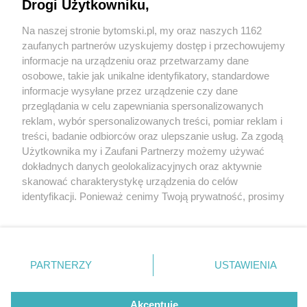
nielegalnych papierosów. Sprawcy przewozili
Drogi Użytkowniku,
kontrabandę karawanem
Na naszej stronie bytomski.pl, my oraz naszych 1162
Wydawca mediów
lokalnych
zaufanych partnerów uzyskujemy dostęp i przechowujemy
1 / 7
informacje na urządzeniu oraz przetwarzamy dane
160 tysiecy nielegalnych
osobowe, takie jak unikalne identyfikatory, standardowe
informacje wysyłane przez urządzenie czy dane
papierosow sprawcy
przeglądania w celu zapewniania spersonalizowanych
reklam, wybór spersonalizowanych treści, pomiar reklam i
przewozili kontrabande
Nie zapomnij
treści, badanie odbiorców oraz ulepszanie usług. Za zgodą
zapoznać się z:
polityką prywatności
regulamin korzystania z portali
Użytkownika my i Zaufani Partnerzy możemy używać
karawanem 6
Twoje
miasto
Skontakuj się
z nami
dokładnych danych geolokalizacyjnych oraz aktywnie
Piekary Śląskie
Kontakt
skanować charakterystykę urządzenia do celów
Chorzów
Wydawca
identyfikacji. Ponieważ cenimy Twoją prywatność, prosimy
Tarnowskie Góry
Pogoda
Bytomscy policjanci zwalczający przestępczość
Ruda Śląska
Noclegi
o zgodę na korzystanie z tych technologii poprzez
Świętochłowice
Reklama
gospodarczą przechwycili 160 tysięcy sztuk
kliknięcie „Akceptuję”. Zgoda jest dobrowolna i zawsze
Tychy
Redakcja
możesz ją zmienić/wycofać klikając przycisk ustawień
Bytom
papierosów bez polskich znaków akcyzy. Pomysłowi
Katowice
prywatności znajdujący się w lewym dolnym rogu strony
PARTNERZY
USTAWIENIA
Gliwice
sprawcy przewozili kontrabandę karawanem.
. Niektóre rodzaje przetwarzania danych nie wymagają
Zabrze
Zagłębie
zgody użytkownika, ale masz prawo sprzeciwić się
takiemu przetwarzaniu. Preferencje będą miały
Akceptuję