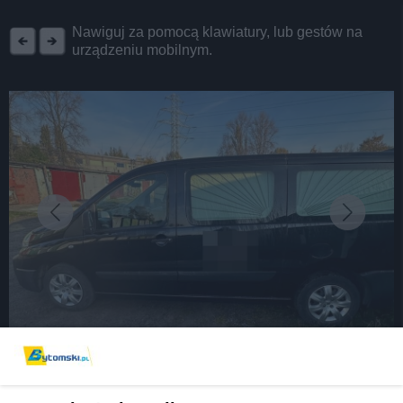
REKLAMA
Nawiguj za pomocą klawiatury, lub gestów na
urządzeniu mobilnym.
fot: Policja Bytom
Bytomscy policjanci ujawnili 160 tys. sztuk