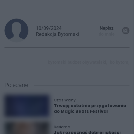
10/09/2024
Napisz
Redakcja
Bytomski
do mnie
bytomski budżet obywatelski,
bo bytom,
Polecane
Czas Wolny
Trwają ostatnie przygotowania
do Magic Beats Festival
Reklama
Jak rozpoznać dobrej jakości