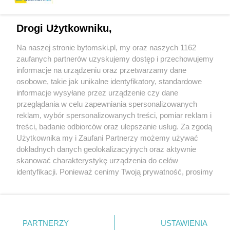
Drogi Użytkowniku,
Na naszej stronie bytomski.pl, my oraz naszych 1162
Wydawca mediów
lokalnych
zaufanych partnerów uzyskujemy dostęp i przechowujemy
informacje na urządzeniu oraz przetwarzamy dane
osobowe, takie jak unikalne identyfikatory, standardowe
informacje wysyłane przez urządzenie czy dane
przeglądania w celu zapewniania spersonalizowanych
reklam, wybór spersonalizowanych treści, pomiar reklam i
Nie zapomnij
treści, badanie odbiorców oraz ulepszanie usług. Za zgodą
zapoznać się z:
polityką prywatności
regulamin korzystania z portali
Użytkownika my i Zaufani Partnerzy możemy używać
Twoje
miasto
Skontaktuj się
z nami
dokładnych danych geolokalizacyjnych oraz aktywnie
Piekary Śląskie
Kontakt
skanować charakterystykę urządzenia do celów
Chorzów
Wydawca
identyfikacji. Ponieważ cenimy Twoją prywatność, prosimy
Tarnowskie Góry
Pogoda
Ruda Śląska
Noclegi
o zgodę na korzystanie z tych technologii poprzez
Świętochłowice
Reklama
kliknięcie „Akceptuję”. Zgoda jest dobrowolna i zawsze
Tychy
Redakcja
możesz ją zmienić/wycofać klikając przycisk ustawień
Bytom
Katowice
prywatności znajdujący się w lewym dolnym rogu strony
PARTNERZY
USTAWIENIA
Gliwice