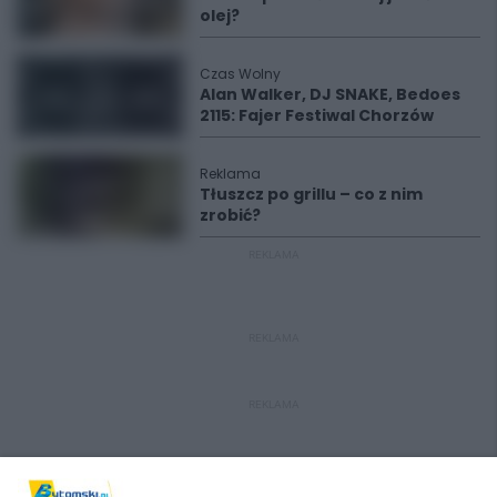
olej?
Czas Wolny
Alan Walker, DJ SNAKE, Bedoes
2115: Fajer Festiwal Chorzów
Reklama
Tłuszcz po grillu – co z nim
zrobić?
REKLAMA
REKLAMA
REKLAMA