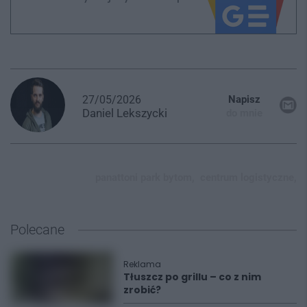
27/05/2026
Napisz
Daniel
Lekszycki
do mnie
panattoni park bytom,
centrum logistyczne,
Polecane
Reklama
Tłuszcz po grillu – co z nim
zrobić?