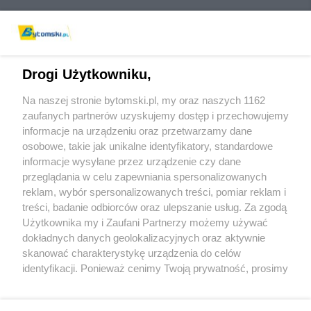
Drogi Użytkowniku,
Na naszej stronie bytomski.pl, my oraz naszych 1162
Wydawca mediów
lokalnych
zaufanych partnerów uzyskujemy dostęp i przechowujemy
informacje na urządzeniu oraz przetwarzamy dane
osobowe, takie jak unikalne identyfikatory, standardowe
informacje wysyłane przez urządzenie czy dane
przeglądania w celu zapewniania spersonalizowanych
reklam, wybór spersonalizowanych treści, pomiar reklam i
Nie zapomnij
treści, badanie odbiorców oraz ulepszanie usług. Za zgodą
zapoznać się z:
polityką prywatności
regulamin korzystania z portali
Użytkownika my i Zaufani Partnerzy możemy używać
Twoje
miasto
Skontaktuj się
z nami
dokładnych danych geolokalizacyjnych oraz aktywnie
Piekary Śląskie
Kontakt
skanować charakterystykę urządzenia do celów
Chorzów
Wydawca
identyfikacji. Ponieważ cenimy Twoją prywatność, prosimy
Tarnowskie Góry
Pogoda
Ruda Śląska
Noclegi
o zgodę na korzystanie z tych technologii poprzez
Świętochłowice
Reklama
kliknięcie „Akceptuję”. Zgoda jest dobrowolna i zawsze
Tychy
Redakcja