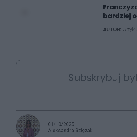
Franczyza
bardziej 
AUTOR:
Artyk
Subskrybuj by
01/10/2025
Aleksandra
Szlęzak