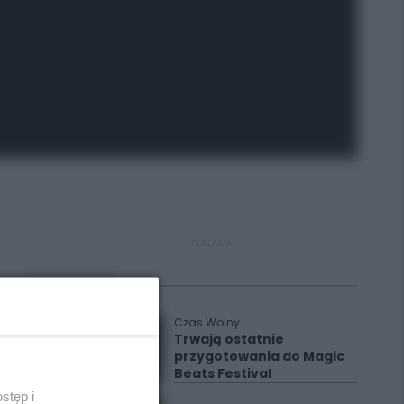
REKLAMA
Polecane
Czas Wolny
Trwają ostatnie
przygotowania do Magic
Beats Festival
stęp i