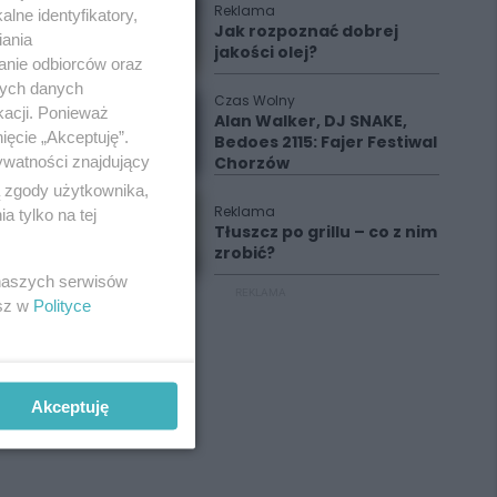
Reklama
lne identyfikatory,
Jak rozpoznać dobrej
iania
jakości olej?
anie odbiorców oraz
nych danych
Czas Wolny
kacji. Ponieważ
Alan Walker, DJ SNAKE,
ięcie „Akceptuję”.
Bedoes 2115: Fajer Festiwal
ywatności znajdujący
Chorzów
ą zgody użytkownika,
Reklama
 tylko na tej
Tłuszcz po grillu – co z nim
zrobić?
 naszych serwisów
REKLAMA
esz w
Polityce
Akceptuję