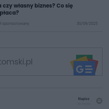
 czy własny biznes? Co się
opłaca?
uł sponsorowany
30/09/2025
tomski.pl
Napisz
do mnie