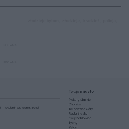
złodzieje bytom,
złodzieje,
kradzież,
policja,
REKLAMA
REKLAMA
Twoje
miasto
Piekary Śląskie
Chorzów
i
regulamin korzystania z portali
Tarnowskie Góry
Ruda Śląska
Świętochłowice
Tychy
Bytom