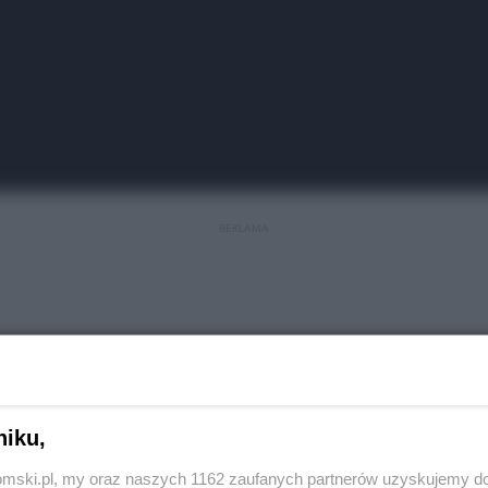
REKLAMA
w Bytomiu, gdzie trwa obecnie budowa, pojawili się
arzędzia. W tym celu, przygotowali sobie specjalną
niku,
tomski.pl, my oraz naszych 1162 zaufanych partnerów uzyskujemy do