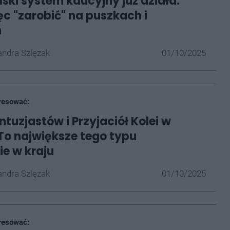
ski system kaucyjny już działa.
c "zarobić" na puszkach i
h
ndra Szlęzak
01/10/2025
resować:
tuzjastów i Przyjaciół Kolei w
To największe tego typu
e w kraju
ndra Szlęzak
01/10/2025
resować: