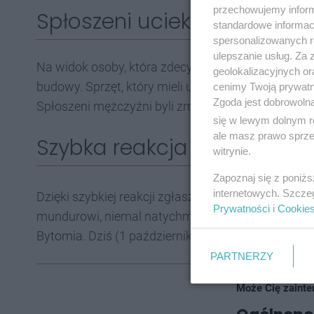
przechowujemy informa
Spłoszeni uciekli
standardowe informac
spersonalizowanych re
ulepszanie usług. Za
Na widok osoby, która zdecydowała się o całym zda
geolokalizacyjnych or
budowy. Sprzęt, który mieli ukraść - włożyli na tac
cenimy Twoją prywatno
Zgoda jest dobrowoln
Spłoszeni mężczyźni byli zmuszeni porzucić to, co 
się w lewym dolnym r
ale masz prawo sprzec
Szybka reakcja
witrynie.
Zapoznaj się z poniż
internetowych. Szcze
Dzięki szybkiej reakcji zgłaszającego, na miejsce 
Prywatności
i
Cookie
mundurowi, niemal natychmiast po otrzymaniu zgłosz
Bytomia. Dziś (1 października 2025) usłyszeli już z
PARTNERZY
Może Cię zainte