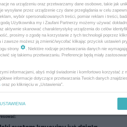
cje na urządzeniu oraz przetwarzamy dane osobowe, takie jak unika
je wysyłane przez urządzenie czy dane przeglądania w celu zapewn
klam, wybór spersonalizowanych treści, pomiar reklam i treści, bad
 zgodą Użytkownika my i Zaufani Partnerzy możemy używać dokład
rzeniu poinformować policję - mężczyźni uciekli z
az aktywnie skanować charakterystykę urządzenia do celów identyfi
zkę. Ta, finalnie nie wyjechała za bramę budowy.
ść, prosimy o zgodę na korzystanie z tych technologii poprzez klikn
a i zawsze możesz ją zmienić/wycofać klikając przycisk ustawień pr
chcieli zabrać ze sobą.
ogu strony
. Niektóre rodzaje przetwarzania danych nie wymagaj
iwić się takiemu przetwarzaniu. Preferencje będą miały zastosowania
szymi informacjami, abyś mógł świadomie i komfortowo korzystać z
gółowe informacje dotyczące przetwarzania Twoich danych znajdzi
zdarzenia udało się zadysponować wolny patrol. Dalej,
s
oraz po kliknięciu w „Ustawienia”.
enia - zatrzymali złodziei. To 31 latek i 41 latek z
arzut usiłowania kradzieży. Grozi im do 5 lat.
USTAWIENIA
resować: