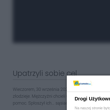
Upatrzyli sobie cel
Wieczorem, 30 września 2025, na jednej z działek 
złodzieje. Mężczyźni chcieli ukraść cenne elektron
Drogi Użytkow
pomoc. Spłoszył ich… sąsiad.
Na naszej stronie by