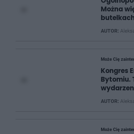
Ogólnopol
Można wię
butelkac
AUTOR:
Aleksa
Może Cię zainte
Kongres En
Bytomiu. 
wydarzeni
AUTOR:
Aleksa
Może Cię zainte