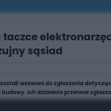
 taczce elektronarzędz
zujny sąsiad
ostali wezwani do zgłoszenia dotyczące
z budowy. Ich działania przerwał zgłasz