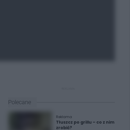
REKLAMA
Polecane
Reklama
Tłuszcz po grillu – co z nim
zrobić?