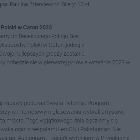
: Paulina Zdancewicz. Bilety: 10 zł.
 Polski w Catan 2023
amy do Becekowego Pokoju Gier.
Mistrzostw Polski w Catan, jednej z
 Dwoje najlepszych graczy zostanie
óry odbędzie się w pierwszej połowie września 2023 w
j zabawy podczas Święta Bytomia. Program
którzy w internetowym głosowaniu wybrali artystów,
ta miasta. Tego wyjątkowego dnia będziemy się
owską oraz z zespołami LemON i Pokahontaz. Nie
 wystąpi Audiogram – zespół wyłoniony w Przeglądzie