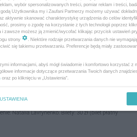
klam, wybór spersonalizowanych treści, pomiar reklam i treści, bad
knych przedmiotów, których wykonanie nie wymaga
 zgodą Użytkownika my i Zaufani Partnerzy możemy używać dokład
iatrowska. Bilety: 10 zł.
az aktywnie skanować charakterystykę urządzenia do celów identyfi
ść, prosimy o zgodę na korzystanie z tych technologii poprzez klikn
a i zawsze możesz ją zmienić/wycofać klikając przycisk ustawień pr
ogu strony
. Niektóre rodzaje przetwarzania danych nie wymagaj
iwić się takiemu przetwarzaniu. Preferencje będą miały zastosowania
h poznamy piwne propozycje na lato. Sprawdzimy
óbujemy też piwa wspólnie uwarzonego na
- dyplomowany piwowar. Bilety: 20 zł.
szymi informacjami, abyś mógł świadomie i komfortowo korzystać z
gółowe informacje dotyczące przetwarzania Twoich danych znajdzi
s
oraz po kliknięciu w „Ustawienia”.
 się operować igłą i nicią. Ze wspólnej zabawy
USTAWIENIA
zone kolorowymi dodatkami. Wiek: od 8 lat
 Natalia Lavrynenko. Bilety: 30 zł (bilet płatny