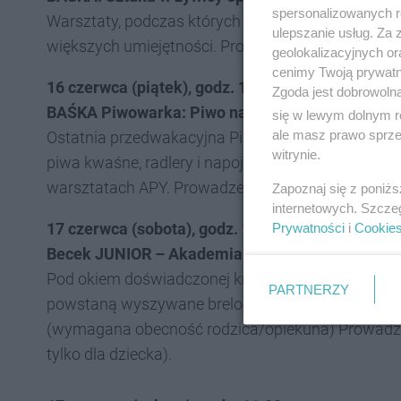
spersonalizowanych re
Warsztaty, podczas których stworzycie wiele pię
ulepszanie usług. Za
większych umiejętności. Prowadzenie: Małgorzata W
geolokalizacyjnych or
cenimy Twoją prywatno
16 czerwca (piątek), godz. 17.00
Zgoda jest dobrowoln
BAŚKA Piwowarka: Piwo na lato
się w lewym dolnym r
ale masz prawo sprzec
Ostatnia przedwakacyjna Piwowarka. Na zajęciac
witrynie.
piwa kwaśne, radlery i napoje na bazie piwa. Spr
warsztatach APY. Prowadzenie: Michał Kaczmarek 
Zapoznaj się z poniż
internetowych. Szcze
17 czerwca (sobota), godz. 10.30
Prywatności
i
Cookie
Becek JUNIOR – Akademia Małych Krawców
Pod okiem doświadczonej krawcowej, dzieci nauczą
PARTNERZY
powstaną wyszywane breloczki i zawieszki upięks
(wymagana obecność rodzica/opiekuna) Prowadzenie:
tylko dla dziecka).