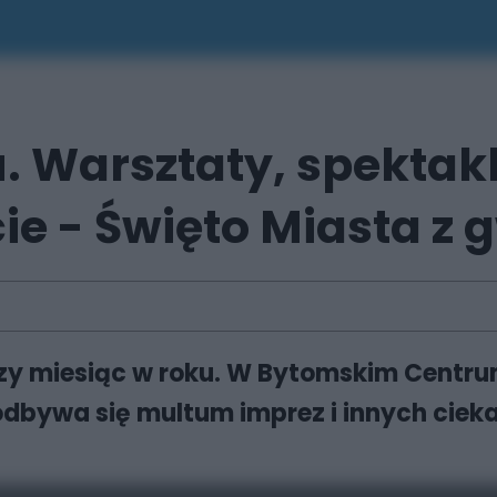
 Warsztaty, spektakl
cie - Święto Miasta z
szy miesiąc w roku. W Bytomskim Centrum
 odbywa się multum imprez i innych ci