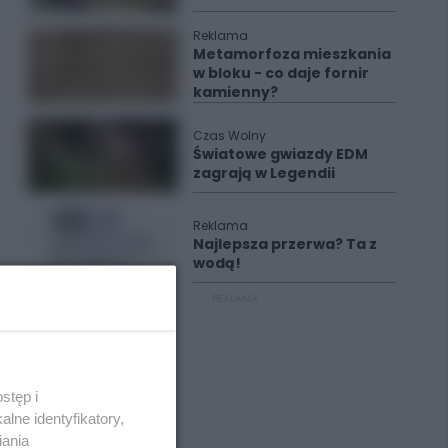
Reklama
Metamorfoza mieszkania
w bloku - co daje fornir
kamienny?
Czas Wolny
Światowe gwiazdy EDM
zagrają w Legendii
Reklama
Najlepsza przerwa? Ta z
wodą!
REKLAMA
stęp i
lne identyfikatory,
iania