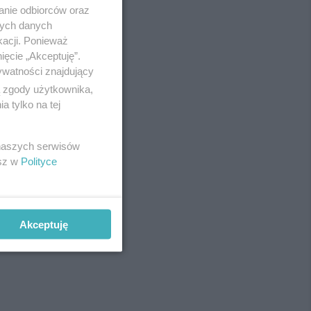
anie odbiorców oraz
nych danych
kacji. Ponieważ
ięcie „Akceptuję”.
ywatności znajdujący
ą zgody użytkownika,
 tylko na tej
 naszych serwisów
esz w
Polityce
Akceptuję