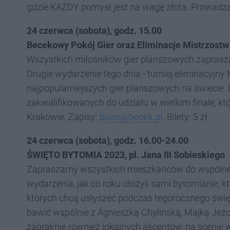
gdzie KAŻDY pomysł jest na wagę złota. Prowadząca
24 czerwca (sobota), godz. 15.00
Becekowy Pokój Gier oraz Eliminacje Mistrzostw
Wszystkich miłośników gier planszowych zaprasz
Drugie wydarzenie tego dnia - turniej eliminacyjny 
najpopularniejszych gier planszowych na świecie.
zakwalifikowanych do udziału w wielkim finale, kt
Krakowie. Zapisy:
biuro@becek.pl
. Bilety: 5 zł.
24 czerwca (sobota), godz. 16.00-24.00
ŚWIĘTO BYTOMIA 2023, pl. Jana III Sobieskiego
Zapraszamy wszystkich mieszkańców do wspólne
wydarzenia, jak co roku ułożyli sami bytomianie, 
których chcą usłyszeć podczas tegorocznego świę
bawić wspólnie z Agnieszką Chylińską, Majką Jeż
zabraknie również lokalnych akcentów, na scenie