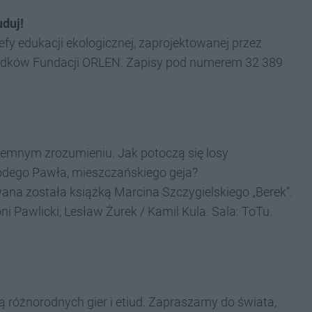
uduj!
trefy edukacji ekologicznej, zaprojektowanej przez
środków Fundacji ORLEN. Zapisy pod numerem 32 389
emnym zrozumieniu. Jak potoczą się losy
odego Pawła, mieszczańskiego geja?
owana została książką Marcina Szczygielskiego „Berek”.
 Pawlicki, Lesław Żurek / Kamil Kula. Sala: ToTu.
 różnorodnych gier i etiud. Zapraszamy do świata,