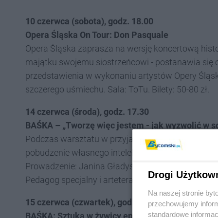
10 czerwca (sobota), godz. 18.00
Opera Śląska On Tour: Don Pasquale
Opera Śląska zaprasza na wersję koncertową histor
majątku swojemu siostrzeńcowi - postanawia się oż
przedstawienia w wykonaniu artystów Opery Śląskie
szczerego uśmiechu. Sala: ToTu. Bilety: 50-80 zł.
14 czerwca (środa), godz. 17.30
BAŚKA – „Tworzę więc jestem - jak wyzwolić w s
Podczas warsztatu w przyjaznej i kameralnej atm
pobudzenie własnego intelektu, wyjście poza sc
Prowadzenie: Janina Gładysz - artystyczna dusza 
Drogi Użytkow
Pedagog specjalny i arteterapeutka. Bilety: 10 zł.
Na naszej stronie by
15 czerwca (czwartek), godz. 17.00
przechowujemy informa
standardowe informac
BAŚKA: Sztuka w żywicy epoksydowej II