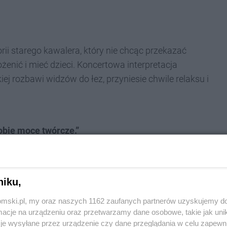
ii starego kawalera, który nie chcąc przekazać
enić i mieć dzieci. Koncertowa interpretacja
j rozbawi widzów do łez, przyniesie chwile relaksu i
obie moce twórcze.”
osferze, BAŚKI będą miały okazję poznać sposoby na
hematy myślowe oraz na twórczą zabawę.
zaprzyjaźniona z BAŚKĄ od czasu jej powstania.
niku,
tomski.pl, my oraz naszych 1162 zaufanych partnerów uzyskujemy do
cje na urządzeniu oraz przetwarzamy dane osobowe, takie jak unika
je wysyłane przez urządzenie czy dane przeglądania w celu zapewn