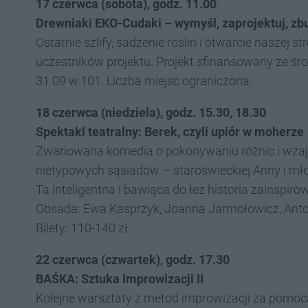
17 czerwca (sobota), godz. 11.00
Drewniaki EKO-Cudaki – wymyśl, zaprojektuj, zb
Ostatnie szlify, sadzenie roślin i otwarcie naszej s
uczestników projektu. Projekt sfinansowany ze 
31 09 w.101. Liczba miejsc ograniczona.
18 czerwca (niedziela), godz. 15.30, 18.30
Spektakl teatralny: Berek, czyli upiór w moherze
Zwariowana komedia o pokonywaniu różnic i wzaj
nietypowych sąsiadów – staroświeckiej Anny i mł
Ta inteligentna i bawiąca do łez historia zainspir
Obsada: Ewa Kasprzyk, Joanna Jarmołowicz, Antoni
Bilety: 110-140 zł.
22 czerwca (czwartek), godz. 17.30
BAŚKA: Sztuka Improwizacji II
Kolejne warsztaty z metod improwizacji za pomocą