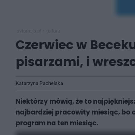
bytomski.pl
/
kultura
Czerwiec w Beceku.
pisarzami, i wresz
Katarzyna Pachelska
Niektórzy mówią, że to najpiękniej
najbardziej pracowity miesiąc, bo
program na ten miesiąc.