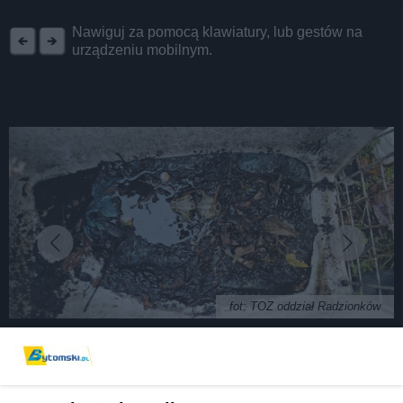
REKLAMA
Nawiguj za pomocą klawiatury, lub gestów na
urządzeniu mobilnym.
fot: TOZ oddział Radzionków
Dramat przy ul. Odrzańskiej w Bytomiu.