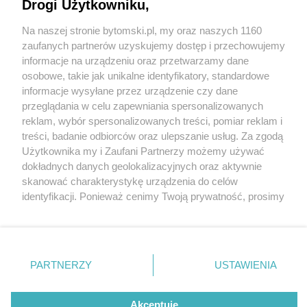
Ujawniono truchła zwierząt oraz zaniedbane koty i
Drogi Użytkowniku,
psy
Na naszej stronie bytomski.pl, my oraz naszych 1160
Wydawca mediów
lokalnych
zaufanych partnerów uzyskujemy dostęp i przechowujemy
informacje na urządzeniu oraz przetwarzamy dane
osobowe, takie jak unikalne identyfikatory, standardowe
informacje wysyłane przez urządzenie czy dane
przeglądania w celu zapewniania spersonalizowanych
2 / 6
reklam, wybór spersonalizowanych treści, pomiar reklam i
Makabryczne odkrycie przy
Nie zapomnij
treści, badanie odbiorców oraz ulepszanie usług. Za zgodą
zapoznać się z:
polityką prywatności
regulamin korzystania z portali
Użytkownika my i Zaufani Partnerzy możemy używać
Twoje
miasto
Skontakuj się
z nami
ul. Odrzańskiej
dokładnych danych geolokalizacyjnych oraz aktywnie
Piekary Śląskie
Kontakt
skanować charakterystykę urządzenia do celów
Chorzów
Wydawca
identyfikacji. Ponieważ cenimy Twoją prywatność, prosimy
Tarnowskie Góry
Pogoda
Ruda Śląska
Noclegi
o zgodę na korzystanie z tych technologii poprzez
Świętochłowice
Reklama
kliknięcie „Akceptuję”. Zgoda jest dobrowolna i zawsze
Tychy
Redakcja
możesz ją zmienić/wycofać klikając przycisk ustawień
Bytom
Katowice
prywatności znajdujący się w lewym dolnym rogu strony
REKLAMA
PARTNERZY
USTAWIENIA
Gliwice
. Niektóre rodzaje przetwarzania danych nie wymagają
Zabrze
Zagłębie
zgody użytkownika, ale masz prawo sprzeciwić się
takiemu przetwarzaniu. Preferencje będą miały
Akceptuję