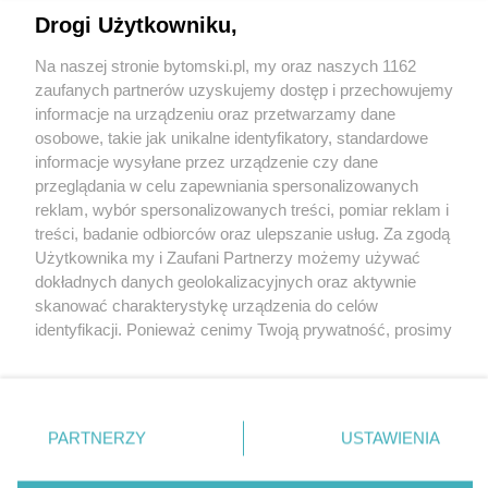
Drogi Użytkowniku,
Na naszej stronie bytomski.pl, my oraz naszych 1162
Wydawca mediów
lokalnych
zaufanych partnerów uzyskujemy dostęp i przechowujemy
informacje na urządzeniu oraz przetwarzamy dane
osobowe, takie jak unikalne identyfikatory, standardowe
informacje wysyłane przez urządzenie czy dane
przeglądania w celu zapewniania spersonalizowanych
reklam, wybór spersonalizowanych treści, pomiar reklam i
Nie zapomnij
treści, badanie odbiorców oraz ulepszanie usług. Za zgodą
zapoznać się z:
polityką prywatności
regulamin korzystania z portali
Użytkownika my i Zaufani Partnerzy możemy używać
Twoje
miasto
Skontaktuj się
z nami
dokładnych danych geolokalizacyjnych oraz aktywnie
Piekary Śląskie
Kontakt
skanować charakterystykę urządzenia do celów
Chorzów
Wydawca
identyfikacji. Ponieważ cenimy Twoją prywatność, prosimy
Tarnowskie Góry
Pogoda
Ruda Śląska
Noclegi
o zgodę na korzystanie z tych technologii poprzez
Świętochłowice
Reklama
kliknięcie „Akceptuję”. Zgoda jest dobrowolna i zawsze
Tychy
Redakcja
możesz ją zmienić/wycofać klikając przycisk ustawień
Bytom
Katowice
prywatności znajdujący się w lewym dolnym rogu strony
PARTNERZY
USTAWIENIA
Gliwice
. Niektóre rodzaje przetwarzania danych nie wymagają
Zabrze
Zagłębie
zgody użytkownika, ale masz prawo sprzeciwić się