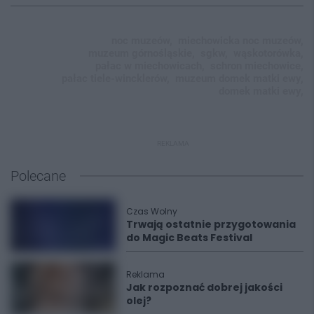
noc muzeów,
miechowicka noc muzeów,
muzeum górnośląskie,
sgkw,
wąskotorówka,
pałac w miechowicach,
schron miechowice,
pałac tiele-wincklerów,
muzeum domek matki ewy,
domek matki ewy,
REKLAMA
Polecane
Czas Wolny
Trwają ostatnie przygotowania
do Magic Beats Festival
Reklama
Jak rozpoznać dobrej jakości
olej?