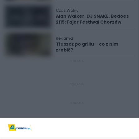
Czas Wolny
Alan Walker, DJ SNAKE, Bedoes
2115: Fajer Festiwal Chorzów
Reklama
Tłuszcz po grillu – co z nim
zrobić?
REKLAMA
REKLAMA
REKLAMA