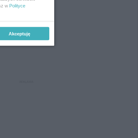
esz w
Polityce
REKLAMA
Akceptuję
REKLAMA