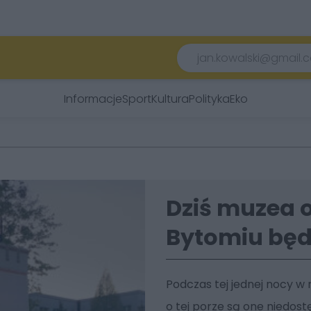
Informacje
Sport
Kultura
Polityka
Eko
Dziś muzea o
Bytomiu będz
Podczas tej jednej nocy 
o tej porze są one niedost