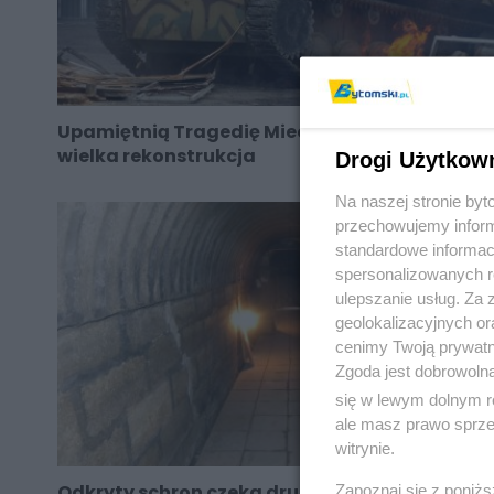
Upamiętnią Tragedię Miechowicką. Dziś
wielka rekonstrukcja
Drogi Użytkow
Na naszej stronie by
przechowujemy informa
standardowe informac
spersonalizowanych re
ulepszanie usług. Za
geolokalizacyjnych or
cenimy Twoją prywatno
Zgoda jest dobrowoln
się w lewym dolnym r
ale masz prawo sprzec
witrynie.
Odkryty schron czeka drugie życie
Zapoznaj się z poniż