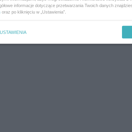
gółowe informacje dotyczące przetwarzania Twoich danych znajdzi
s
oraz po kliknięciu w „Ustawienia”.
USTAWIENIA