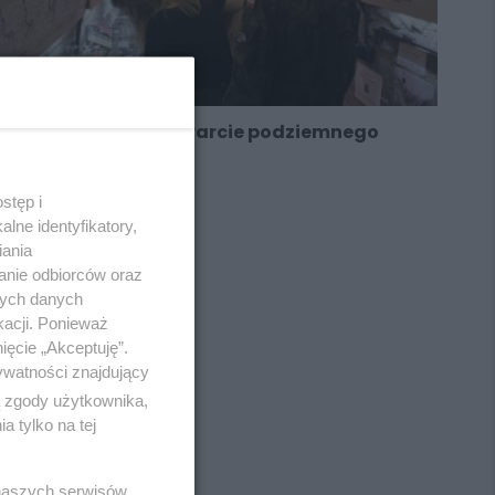
Bytom. Ponowne otwarcie podziemnego
schronu w...
stęp i
lne identyfikatory,
iania
anie odbiorców oraz
nych danych
kacji. Ponieważ
ięcie „Akceptuję”.
ywatności znajdujący
ą zgody użytkownika,
 tylko na tej
 naszych serwisów