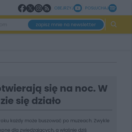
OBEJRZYJ
POSŁUCHAJ
zapisz mnie na newsletter
twierają się na noc. W
ie się działo
w roku każdy może buszować po muzeach. Zwykle
ępne dla zwiedzających, a właśnie dziś