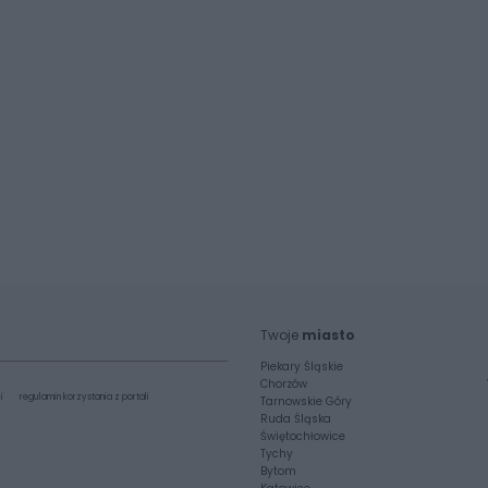
Twoje
miasto
Piekary Śląskie
Chorzów
i
regulamin korzystania z portali
Tarnowskie Góry
Ruda Śląska
Świętochłowice
Tychy
Bytom