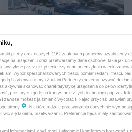
W Bytomiu odbył się piknik pn. "Powrót do
PRL-u"
niku,
tomski.pl, my oraz naszych 1162 zaufanych partnerów uzyskujemy do
cje na urządzeniu oraz przetwarzamy dane osobowe, takie jak unika
je wysyłane przez urządzenie czy dane przeglądania w celu zapewn
klam, wybór spersonalizowanych treści, pomiar reklam i treści, bad
 zgodą Użytkownika my i Zaufani Partnerzy możemy używać dokład
az aktywnie skanować charakterystykę urządzenia do celów identyfi
ść, prosimy o zgodę na korzystanie z tych technologii poprzez klikn
a i zawsze możesz ją zmienić/wycofać klikając przycisk ustawień pr
ogu strony
. Niektóre rodzaje przetwarzania danych nie wymagaj
iwić się takiemu przetwarzaniu. Preferencje będą miały zastosowania
szymi informacjami, abyś mógł świadomie i komfortowo korzystać z