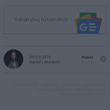
Subskrybuj bytomski.pl
09/03/2024
Napisz
Daniel
Lekszycki
do mnie
artur kamiński,
zjednoczeni dla bytomia,
wybory 2024,
wybory samorządowe,
referendum bytom,
wybory samorządowe 2024,