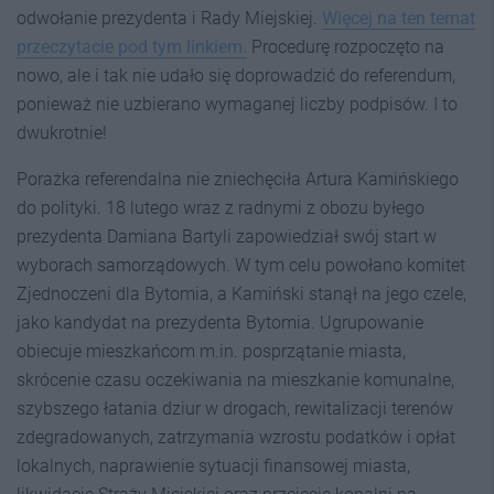
odwołanie prezydenta i Rady Miejskiej.
Więcej na ten temat
przeczytacie pod tym linkiem.
Procedurę rozpoczęto na
nowo, ale i tak nie udało się doprowadzić do referendum,
ponieważ nie uzbierano wymaganej liczby podpisów. I to
dwukrotnie!
Porażka referendalna nie zniechęciła Artura Kamińskiego
do polityki. 18 lutego wraz z radnymi z obozu byłego
prezydenta Damiana Bartyli zapowiedział swój start w
wyborach samorządowych. W tym celu powołano komitet
Zjednoczeni dla Bytomia, a Kamiński stanął na jego czele,
jako kandydat na prezydenta Bytomia. Ugrupowanie
obiecuje mieszkańcom m.in. posprzątanie miasta,
skrócenie czasu oczekiwania na mieszkanie komunalne,
szybszego łatania dziur w drogach, rewitalizacji terenów
zdegradowanych, zatrzymania wzrostu podatków i opłat
lokalnych, naprawienie sytuacji finansowej miasta,