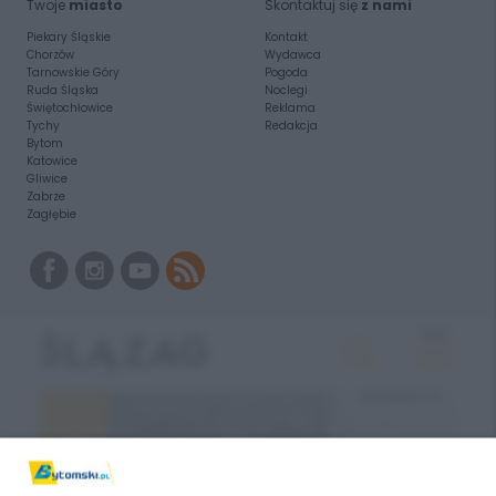
Twoje
miasto
Skontaktuj się
z nami
Piekary Śląskie
Kontakt
Chorzów
Wydawca
Tarnowskie Góry
Pogoda
Ruda Śląska
Noclegi
Świętochłowice
Reklama
Tychy
Redakcja
Bytom
Katowice
Gliwice
Zabrze
Zagłębie