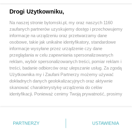
Drogi Użytkowniku,
Na naszej stronie bytomski.pl, my oraz naszych 1160
zaufanych partnerów uzyskujemy dostęp i przechowujemy
informacje na urządzeniu oraz przetwarzamy dane
Wróć do strony głównej
osobowe, takie jak unikalne identyfikatory, standardowe
informacje wysyłane przez urządzenie czy dane
ślązag.pl
przeglądania w celu zapewniania spersonalizowanych
reklam, wybór spersonalizowanych treści, pomiar reklam i
treści, badanie odbiorców oraz ulepszanie usług. Za zgodą
0
%
Użytkownika my i Zaufani Partnerzy możemy używać
dokładnych danych geolokalizacyjnych oraz aktywnie
skanować charakterystykę urządzenia do celów
identyfikacji. Ponieważ cenimy Twoją prywatność, prosimy
o zgodę na korzystanie z tych technologii poprzez
kliknięcie „Akceptuję”. Zgoda jest dobrowolna i zawsze
możesz ją zmienić/wycofać klikając przycisk ustawień
prywatności znajdujący się w lewym dolnym rogu strony
PARTNERZY
USTAWIENIA
. Niektóre rodzaje przetwarzania danych nie wymagają