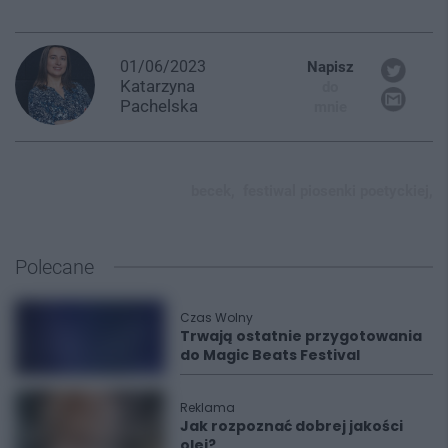
01/06/2023
Napisz
Katarzyna
do
Pachelska
mnie
becek,
festiwal piosenki poetyckiej,
Polecane
Czas Wolny
Trwają ostatnie przygotowania
do Magic Beats Festival
Reklama
Jak rozpoznać dobrej jakości
olej?