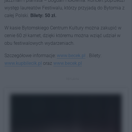
jazzman i pianista – Bogdan Hołownia. Koncert poprzedzi
występ laureatów Festiwalu, którzy przyjadą do Bytomia z
całej Polski.
Bilety: 50 zł.
W kasie Bytomskiego Centrum Kultury można zakupić w
cenie 60 zł karnet, dzięki któremu można wziąć udział w
obu festiwalowych wydarzeniach.
Szczegółowe informacje:
www.becek.pl
. Bilety:
www.kupbilecik.pl
oraz
www.becek.pl
REKLAMA