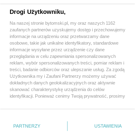
Drogi Użytkowniku,
Na naszej stronie bytomski.pl, my oraz naszych 1162
Wydawca mediów
lokalnych
zaufanych partnerów uzyskujemy dostęp i przechowujemy
informacje na urządzeniu oraz przetwarzamy dane
osobowe, takie jak unikalne identyfikatory, standardowe
informacje wysyłane przez urządzenie czy dane
przeglądania w celu zapewniania spersonalizowanych
reklam, wybór spersonalizowanych treści, pomiar reklam i
Nie zapomnij
treści, badanie odbiorców oraz ulepszanie usług. Za zgodą
zapoznać się z:
polityką prywatności
regulamin korzystania z portali
Użytkownika my i Zaufani Partnerzy możemy używać
Twoje
miasto
Skontaktuj się
z nami
dokładnych danych geolokalizacyjnych oraz aktywnie
Piekary Śląskie
Kontakt
skanować charakterystykę urządzenia do celów
Chorzów
Wydawca
identyfikacji. Ponieważ cenimy Twoją prywatność, prosimy
Tarnowskie Góry
Pogoda
Ruda Śląska
Noclegi
o zgodę na korzystanie z tych technologii poprzez
Świętochłowice
Reklama
kliknięcie „Akceptuję”. Zgoda jest dobrowolna i zawsze
Tychy
Redakcja
możesz ją zmienić/wycofać klikając przycisk ustawień
Bytom
Katowice
prywatności znajdujący się w lewym dolnym rogu strony
PARTNERZY
USTAWIENIA
Gliwice
. Niektóre rodzaje przetwarzania danych nie wymagają
Zabrze