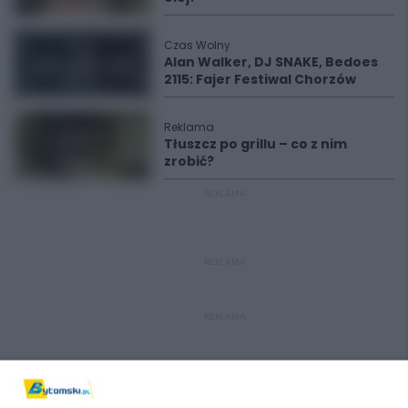
Czas Wolny
Alan Walker, DJ SNAKE, Bedoes
2115: Fajer Festiwal Chorzów
Reklama
Tłuszcz po grillu – co z nim
zrobić?
REKLAMA
REKLAMA
REKLAMA