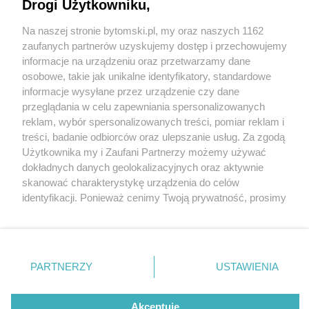
historyczny mecz żeńskich drużyn i druga kolejka
Drogi Użytkowniku,
mistrzostw Polski
Na naszej stronie bytomski.pl, my oraz naszych 1162
Wydawca mediów
lokalnych
zaufanych partnerów uzyskujemy dostęp i przechowujemy
5 / 5
informacje na urządzeniu oraz przetwarzamy dane
Futbol australijski wraca na
osobowe, takie jak unikalne identyfikatory, standardowe
informacje wysyłane przez urządzenie czy dane
slask 1
przeglądania w celu zapewniania spersonalizowanych
reklam, wybór spersonalizowanych treści, pomiar reklam i
Nie zapomnij
treści, badanie odbiorców oraz ulepszanie usług. Za zgodą
zapoznać się z:
polityką prywatności
regulamin korzystania z portali
W Bytomiu tworzy się historia polskiego sportu. W
Użytkownika my i Zaufani Partnerzy możemy używać
Twoje
miasto
Skontakuj się
z nami
dokładnych danych geolokalizacyjnych oraz aktywnie
pierwszym międzynarodowym meczu żeńskich drużyn
Piekary Śląskie
Kontakt
skanować charakterystykę urządzenia do celów
Chorzów
Wydawca
futbolu australijskiego zmierzą się drużyny z Warszawy
identyfikacji. Ponieważ cenimy Twoją prywatność, prosimy
Tarnowskie Góry
Pogoda
Ruda Śląska
Noclegi
i Kopenhagi. Polki będą nie tylko rywalizować o
o zgodę na korzystanie z tych technologii poprzez
Świętochłowice
Reklama
kliknięcie „Akceptuję”. Zgoda jest dobrowolna i zawsze
zwycięstwo, ale także przygotowywać się do
Tychy
Redakcja
możesz ją zmienić/wycofać klikając przycisk ustawień
Bytom
większych wyzwań.
Katowice
prywatności znajdujący się w lewym dolnym rogu strony
PARTNERZY
USTAWIENIA
Gliwice
. Niektóre rodzaje przetwarzania danych nie wymagają
Zabrze
Zagłębie
Wróć do artykułu:
zgody użytkownika, ale masz prawo sprzeciwić się
Futbol australijski wraca na Śląsk. W Bytomiu
takiemu przetwarzaniu. Preferencje będą miały
Akceptuję