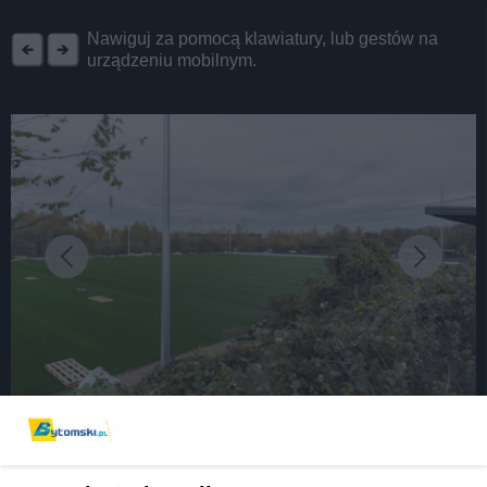
REKLAMA
Nawiguj za pomocą klawiatury, lub gestów na
urządzeniu mobilnym.
fot: Miasto Bytom
Futbol australijski wraca na Śląsk. W Bytomiu