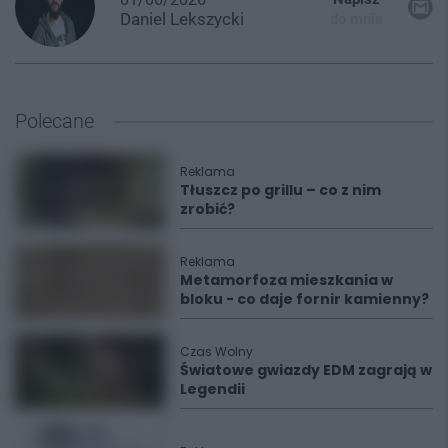
Daniel
Lekszycki
do mnie
Polecane
Reklama
Tłuszcz po grillu – co z nim
zrobić?
Reklama
Metamorfoza mieszkania w
bloku - co daje fornir kamienny?
Czas Wolny
Światowe gwiazdy EDM zagrają w
Legendii