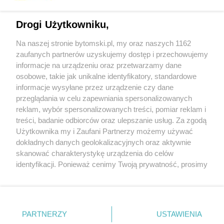
Drogi Użytkowniku,
Na naszej stronie bytomski.pl, my oraz naszych 1162
Wydawca mediów
lokalnych
zaufanych partnerów uzyskujemy dostęp i przechowujemy
informacje na urządzeniu oraz przetwarzamy dane
osobowe, takie jak unikalne identyfikatory, standardowe
informacje wysyłane przez urządzenie czy dane
przeglądania w celu zapewniania spersonalizowanych
reklam, wybór spersonalizowanych treści, pomiar reklam i
Nie zapomnij
treści, badanie odbiorców oraz ulepszanie usług. Za zgodą
zapoznać się z:
polityką prywatności
regulamin korzystania z portali
Użytkownika my i Zaufani Partnerzy możemy używać
Twoje
miasto
Skontaktuj się
z nami
dokładnych danych geolokalizacyjnych oraz aktywnie
Piekary Śląskie
Kontakt
skanować charakterystykę urządzenia do celów
Chorzów
Wydawca
identyfikacji. Ponieważ cenimy Twoją prywatność, prosimy
Tarnowskie Góry
Pogoda
Ruda Śląska
Noclegi
o zgodę na korzystanie z tych technologii poprzez
Świętochłowice
Reklama
kliknięcie „Akceptuję”. Zgoda jest dobrowolna i zawsze
Tychy
Redakcja
możesz ją zmienić/wycofać klikając przycisk ustawień
Bytom
Katowice
prywatności znajdujący się w lewym dolnym rogu strony
PARTNERZY
USTAWIENIA
Gliwice
. Niektóre rodzaje przetwarzania danych nie wymagają
Zabrze