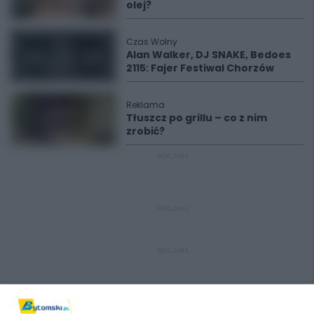
olej?
Czas Wolny
Alan Walker, DJ SNAKE, Bedoes
2115: Fajer Festiwal Chorzów
Reklama
Tłuszcz po grillu – co z nim
zrobić?
REKLAMA
REKLAMA
REKLAMA