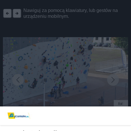
REKLAMA
Nawiguj za pomocą klawiatury, lub gestów na
urządzeniu mobilnym.
fot:
Jak na rolki, to na Rozbark. Jak na ściankę... to