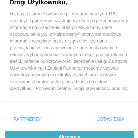
też na Rozbark!
Drogi Użytkowniku,
Na naszej stronie bytomski.pl, my oraz naszych 1162
Wydawca mediów
lokalnych
zaufanych partnerów uzyskujemy dostęp i przechowujemy
informacje na urządzeniu oraz przetwarzamy dane
osobowe, takie jak unikalne identyfikatory, standardowe
informacje wysyłane przez urządzenie czy dane
przeglądania w celu zapewniania spersonalizowanych
6 / 16
reklam, wybór spersonalizowanych treści, pomiar reklam i
Nie zapomnij
treści, badanie odbiorców oraz ulepszanie usług. Za zgodą
Skarpa rozbark06
zapoznać się z:
polityką prywatności
regulamin korzystania z portali
Użytkownika my i Zaufani Partnerzy możemy używać
Twoje
miasto
Skontakuj się
z nami
dokładnych danych geolokalizacyjnych oraz aktywnie
Piekary Śląskie
Kontakt
skanować charakterystykę urządzenia do celów
Chorzów
Wydawca
identyfikacji. Ponieważ cenimy Twoją prywatność, prosimy
Tarnowskie Góry
Pogoda
Ruda Śląska
Noclegi
o zgodę na korzystanie z tych technologii poprzez
Świętochłowice
Reklama
kliknięcie „Akceptuję”. Zgoda jest dobrowolna i zawsze
Tychy
Redakcja
możesz ją zmienić/wycofać klikając przycisk ustawień
Bytom
Katowice
prywatności znajdujący się w lewym dolnym rogu strony
REKLAMA
PARTNERZY
USTAWIENIA
Gliwice
. Niektóre rodzaje przetwarzania danych nie wymagają
Zabrze
Zagłębie
zgody użytkownika, ale masz prawo sprzeciwić się
takiemu przetwarzaniu. Preferencje będą miały
Akceptuję