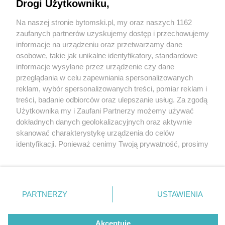
Drogi Użytkowniku,
Jak przyrządzić klasyczne śląskie makówki? Jak
zrobić moczkę i karpia po śląsku? Tradycyjne
Na naszej stronie bytomski.pl, my oraz naszych 1162
Wydawca mediów
lokalnych
regionalne przepisy przypomina Joanna
zaufanych partnerów uzyskujemy dostęp i przechowujemy
Furgalińska
informacje na urządzeniu oraz przetwarzamy dane
osobowe, takie jak unikalne identyfikatory, standardowe
informacje wysyłane przez urządzenie czy dane
4 / 13
przeglądania w celu zapewniania spersonalizowanych
Karp po śląsku
reklam, wybór spersonalizowanych treści, pomiar reklam i
Nie zapomnij
treści, badanie odbiorców oraz ulepszanie usług. Za zgodą
zapoznać się z:
polityką prywatności
regulamin korzystania z portali
Użytkownika my i Zaufani Partnerzy możemy używać
Twoje
miasto
Skontakuj się
z nami
Dokładniej: modry kaper, czyli karp na niebiesko.
dokładnych danych geolokalizacyjnych oraz aktywnie
Piekary Śląskie
Kontakt
skanować charakterystykę urządzenia do celów
Według jednego z tradycyjnych śląskich przepisów,
Chorzów
Wydawca
identyfikacji. Ponieważ cenimy Twoją prywatność, prosimy
Tarnowskie Góry
Pogoda
ryby nie smażono w panierce, lecz duszono w całości z
Ruda Śląska
Noclegi
o zgodę na korzystanie z tych technologii poprzez
Świętochłowice
Reklama
kliknięcie „Akceptuję”. Zgoda jest dobrowolna i zawsze
ziemniakami.
Tychy
Redakcja
możesz ją zmienić/wycofać klikając przycisk ustawień
Bytom
Katowice
prywatności znajdujący się w lewym dolnym rogu strony
PARTNERZY
USTAWIENIA
Gliwice
. Niektóre rodzaje przetwarzania danych nie wymagają
Zabrze
REKLAMA
Zagłębie
zgody użytkownika, ale masz prawo sprzeciwić się
takiemu przetwarzaniu. Preferencje będą miały
Akceptuję