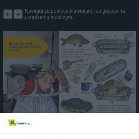
REKLAMA
Nawiguj za pomocą klawiatury, lub gestów na
urządzeniu mobilnym.
fot: Joanna Furgalińska