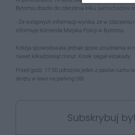
Bytomiu doszło do zderzenia kilku samochodów 
- Ze wstępnych informacji wynika, że w zdarzeniu n
informuje Komenda Miejska Policji w Bytomiu.
Kolizja spowodowała jednak spore utrudnienia w r
nawet kilkadziesiąt minut. Korek sięgał estakady.
Przed godz. 17.00 udrożnio jeden z pasów ruchu w
skrętu w lewo na parking OBI.
Subskrybuj by