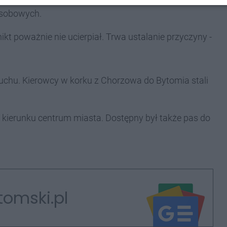
osobowych.
ikt poważnie nie ucierpiał. Trwa ustalanie przyczyny -
uchu. Kierowcy w korku z Chorzowa do Bytomia stali
 kierunku centrum miasta. Dostępny był także pas do
tomski.pl