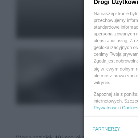
Drogi Użytkow
Na naszej stronie by
przechowujemy informa
standardowe informac
spersonalizowanych re
ulepszanie usług. Za
geolokalizacyjnych or
cenimy Twoją prywatno
Zgoda jest dobrowoln
się w lewym dolnym r
ale masz prawo sprzec
witrynie.
Zapoznaj się z poniż
internetowych. Szcze
Prywatności
i
Cookie
PARTNERZY
W poniedziałek, 10 lipca, około godz. 16.00 na wys