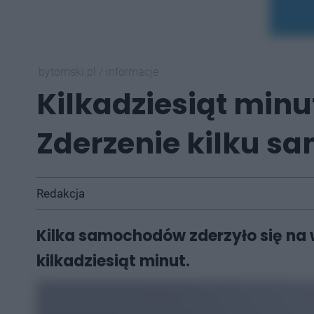
bytomski.pl
/
informacje
Kilkadziesiąt min
Zderzenie kilku 
Redakcja
Kilka samochodów zderzyło się na 
kilkadziesiąt minut.