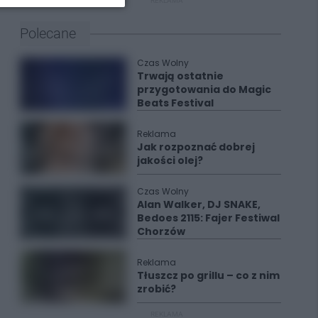
REKLAMA
Polecane
Czas Wolny
Trwają ostatnie
przygotowania do Magic
Beats Festival
Reklama
Jak rozpoznać dobrej
jakości olej?
Czas Wolny
Alan Walker, DJ SNAKE,
Bedoes 2115: Fajer Festiwal
Chorzów
Reklama
Tłuszcz po grillu – co z nim
zrobić?
REKLAMA