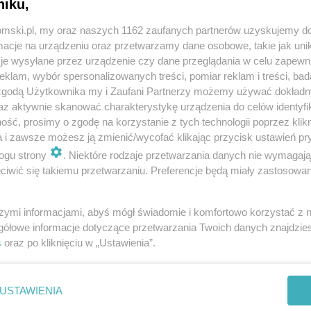
niku,
tomski.pl, my oraz naszych 1162 zaufanych partnerów uzyskujemy do
cje na urządzeniu oraz przetwarzamy dane osobowe, takie jak unika
je wysyłane przez urządzenie czy dane przeglądania w celu zapewn
klam, wybór spersonalizowanych treści, pomiar reklam i treści, bad
 zgodą Użytkownika my i Zaufani Partnerzy możemy używać dokład
az aktywnie skanować charakterystykę urządzenia do celów identyfi
ść, prosimy o zgodę na korzystanie z tych technologii poprzez klikn
a i zawsze możesz ją zmienić/wycofać klikając przycisk ustawień pr
ogu strony
. Niektóre rodzaje przetwarzania danych nie wymagaj
iwić się takiemu przetwarzaniu. Preferencje będą miały zastosowania
szymi informacjami, abyś mógł świadomie i komfortowo korzystać z
gółowe informacje dotyczące przetwarzania Twoich danych znajdzi
s
oraz po kliknięciu w „Ustawienia”.
REKLAMA
USTAWIENIA
okości OBI i Media Markt przy ul. Chorzowskiej w