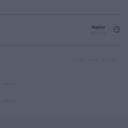
Napisz
do mnie
bytom,
korek,
kolizja,
REKLAMA
REKLAMA