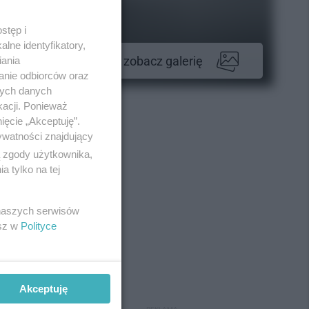
stęp i
lne identyfikatory,
zobacz galerię
iania
anie odbiorców oraz
nych danych
kacji. Ponieważ
ięcie „Akceptuję”.
ywatności znajdujący
ą zgody użytkownika,
 tylko na tej
 naszych serwisów
esz w
Polityce
Akceptuję