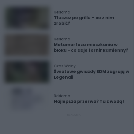
Reklama
Tłuszcz po grillu – co z nim
zrobić?
Reklama
Metamorfoza mieszkania w
bloku - co daje fornir kamienny?
Czas Wolny
Światowe gwiazdy EDM zagrają w
Legendii
Reklama
Najlepsza przerwa? Ta z wodą!
REKLAMA