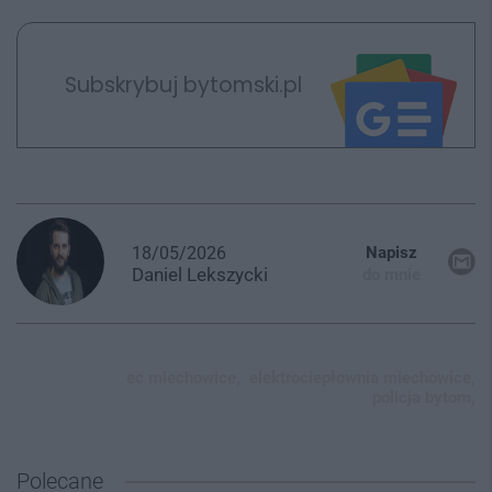
Subskrybuj bytomski.pl
18/05/2026
Napisz
Daniel
Lekszycki
do mnie
ec miechowice,
elektrociepłownia miechowice,
policja bytom,
Polecane