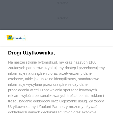
REKLAMA
REKLAMA
Drogi Użytkowniku,
Na naszej stronie bytomski.pl, my oraz naszych 1160
Wydawca mediów
lokalnych
zaufanych partnerów uzyskujemy dostęp i przechowujemy
informacje na urządzeniu oraz przetwarzamy dane
osobowe, takie jak unikalne identyfikatory, standardowe
informacje wysyłane przez urządzenie czy dane
przeglądania w celu zapewniania spersonalizowanych
reklam, wybór spersonalizowanych treści, pomiar reklam i
Nie zapomnij
treści, badanie odbiorców oraz ulepszanie usług. Za zgodą
zapoznać się z:
polityką prywatności
regulamin korzystania z portali
Użytkownika my i Zaufani Partnerzy możemy używać
Twoje
miasto
Skontaktuj się
z nami
dokładnych danych geolokalizacyjnych oraz aktywnie