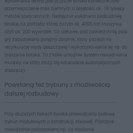
wyrównania terenu pod przyszłe boisko konieczne było
przemieszczenie mas ziemnych o objętości ok. 18 tysięcy
metrów sześciennych. Następnie wykonano podbudowę
boiska, na potrzeby której zużyto ok. 4000 ton kruszywa,
czyli ok. 200 wywrotek. Co ciekawe, pod powierzchnią pola
gry zabudowano potężny zbiornik, który pozwoli na
recyrkulację wody deszczowej i wykorzystywanie jej np. do
zraszania boiska. To z kolei umożliwi system nawadniania
murawy, na który złoży się kilkanaście automatycznych
zraszaczy.
Powstaną też trybuny z możliwością
dalszej rozbudowy
Przy dłuższych bokach boiska przewidziano budowę
trybun modułowych o konstrukcji stalowej. Podobne
rozwiązanie zastosowano np. na stadionie