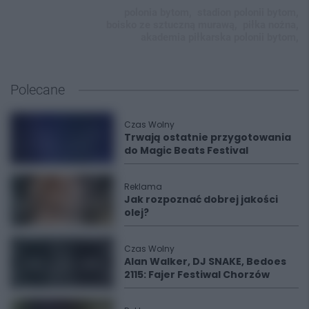
polonia bytom,
stadion polonii bytom,
boisko ze sztuczną murawą,
piłka nożna,
akademia piłkarska polonii bytom,
Polecane
Czas Wolny
Trwają ostatnie przygotowania
do Magic Beats Festival
Reklama
Jak rozpoznać dobrej jakości
olej?
Czas Wolny
Alan Walker, DJ SNAKE, Bedoes
2115: Fajer Festiwal Chorzów