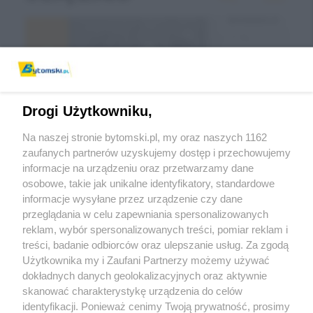
Drogi Użytkowniku,
Na naszej stronie bytomski.pl, my oraz naszych 1162
zaufanych partnerów uzyskujemy dostęp i przechowujemy
informacje na urządzeniu oraz przetwarzamy dane
Wróć do strony głównej
osobowe, takie jak unikalne identyfikatory, standardowe
informacje wysyłane przez urządzenie czy dane
ślązag.pl
przeglądania w celu zapewniania spersonalizowanych
reklam, wybór spersonalizowanych treści, pomiar reklam i
treści, badanie odbiorców oraz ulepszanie usług. Za zgodą
0
%
Użytkownika my i Zaufani Partnerzy możemy używać
dokładnych danych geolokalizacyjnych oraz aktywnie
skanować charakterystykę urządzenia do celów
identyfikacji. Ponieważ cenimy Twoją prywatność, prosimy