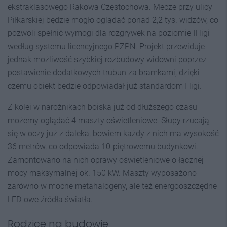
ekstraklasowego Rakowa Częstochowa. Mecze przy ulicy
Piłkarskiej będzie mogło oglądać ponad 2,2 tys. widzów, co
pozwoli spełnić wymogi dla rozgrywek na poziomie II ligi
według systemu licencyjnego PZPN. Projekt przewiduje
jednak możliwość szybkiej rozbudowy widowni poprzez
postawienie dodatkowych trubun za bramkami, dzięki
czemu obiekt będzie odpowiadał już standardom I ligi.
Z kolei w narożnikach boiska już od dłuższego czasu
możemy oglądać 4 maszty oświetleniowe. Słupy rzucają
się w oczy już z daleka, bowiem każdy z nich ma wysokość
36 metrów, co odpowiada 10-piętrowemu budynkowi.
Zamontowano na nich oprawy oświetleniowe o łącznej
mocy maksymalnej ok. 150 kW. Maszty wyposażono
zarówno w mocne metahalogeny, ale też energooszczędne
LED-owe źródła światła.
Rodzice na budowie