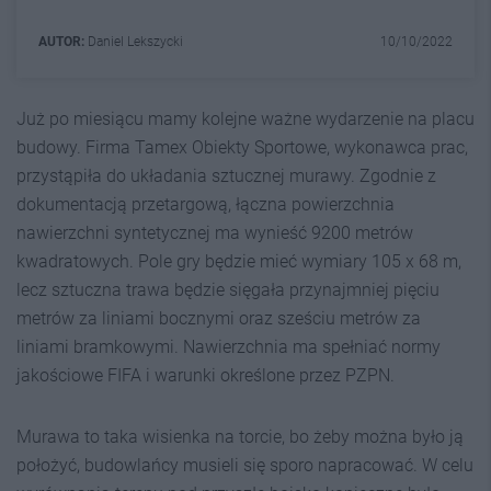
AUTOR:
Daniel Lekszycki
10/10/2022
Już po miesiącu mamy kolejne ważne wydarzenie na placu
budowy. Firma Tamex Obiekty Sportowe, wykonawca prac,
przystąpiła do układania sztucznej murawy. Zgodnie z
dokumentacją przetargową, łączna powierzchnia
nawierzchni syntetycznej ma wynieść 9200 metrów
kwadratowych. Pole gry będzie mieć wymiary 105 x 68 m,
lecz sztuczna trawa będzie sięgała przynajmniej pięciu
metrów za liniami bocznymi oraz sześciu metrów za
liniami bramkowymi. Nawierzchnia ma spełniać normy
jakościowe FIFA i warunki określone przez PZPN.
Murawa to taka wisienka na torcie, bo żeby można było ją
położyć, budowlańcy musieli się sporo napracować. W celu