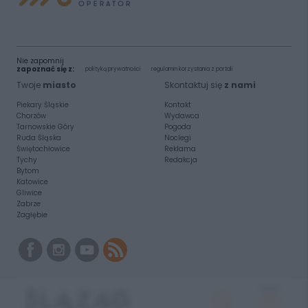
Nie zapomnij
zapoznać się z:
polityką prywatności
regulamin korzystania z portali
Twoje
miasto
Skontaktuj się
z nami
Piekary Śląskie
Kontakt
Chorzów
Wydawca
Tarnowskie Góry
Pogoda
Ruda Śląska
Noclegi
Świętochłowice
Reklama
Tychy
Redakcja
Bytom
Katowice
Gliwice
Zabrze
Zagłębie