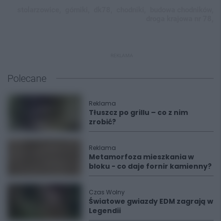
stolarzowice,
górniki,
dk78,
chodniki,
budowa chodników,
droga krajowa nr 78,
REKLAMA
Polecane
Reklama
Tłuszcz po grillu – co z nim
zrobić?
Reklama
Metamorfoza mieszkania w
bloku - co daje fornir kamienny?
Czas Wolny
Światowe gwiazdy EDM zagrają w
Legendii