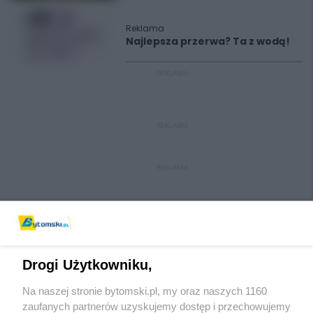
Reklama
Najlepsza przerwa? Ta z wodą!
REKLAMA
REKLAMA
REKLAMA
Drogi Użytkowniku,
Na naszej stronie bytomski.pl, my oraz naszych 1160
Wydawca mediów
lokalnych
zaufanych partnerów uzyskujemy dostęp i przechowujemy