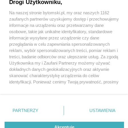
Drogi Użytkowniku,
Nocny pożar w Bytomiu. Ewakuowano pięć osób
Na naszej stronie bytomski.pl, my oraz naszych 1162
Wydawca mediów
lokalnych
zaufanych partnerów uzyskujemy dostęp i przechowujemy
informacje na urządzeniu oraz przetwarzamy dane
osobowe, takie jak unikalne identyfikatory, standardowe
informacje wysyłane przez urządzenie czy dane
2 / 3
przeglądania w celu zapewniania spersonalizowanych
reklam, wybór spersonalizowanych treści, pomiar reklam i
Pozar bytom pustostan huta
Nie zapomnij
treści, badanie odbiorców oraz ulepszanie usług. Za zgodą
zapoznać się z:
polityką prywatności
regulamin korzystania z portali
Użytkownika my i Zaufani Partnerzy możemy używać
julii 02
Twoje
miasto
Skontakuj się
z nami
dokładnych danych geolokalizacyjnych oraz aktywnie
Piekary Śląskie
Kontakt
skanować charakterystykę urządzenia do celów
Chorzów
Wydawca
identyfikacji. Ponieważ cenimy Twoją prywatność, prosimy
Tarnowskie Góry
Pogoda
Ruda Śląska
Noclegi
o zgodę na korzystanie z tych technologii poprzez
Świętochłowice
Reklama
kliknięcie „Akceptuję”. Zgoda jest dobrowolna i zawsze
Tychy
Redakcja
możesz ją zmienić/wycofać klikając przycisk ustawień
Bytom
Katowice
prywatności znajdujący się w lewym dolnym rogu strony
REKLAMA
PARTNERZY
USTAWIENIA
Gliwice
. Niektóre rodzaje przetwarzania danych nie wymagają
Zabrze
Zagłębie
zgody użytkownika, ale masz prawo sprzeciwić się
takiemu przetwarzaniu. Preferencje będą miały
Akceptuję