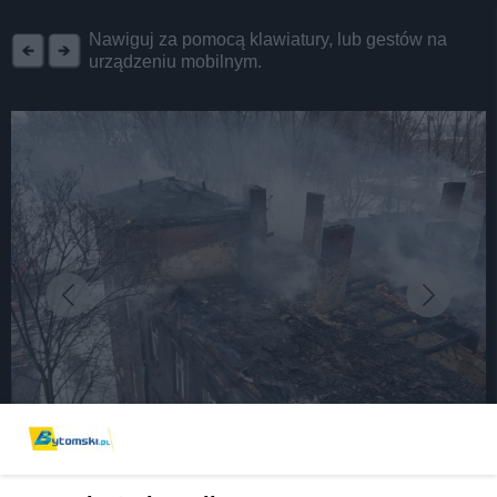
REKLAMA
Nawiguj za pomocą klawiatury, lub gestów na
urządzeniu mobilnym.
fot: PSP Bytom