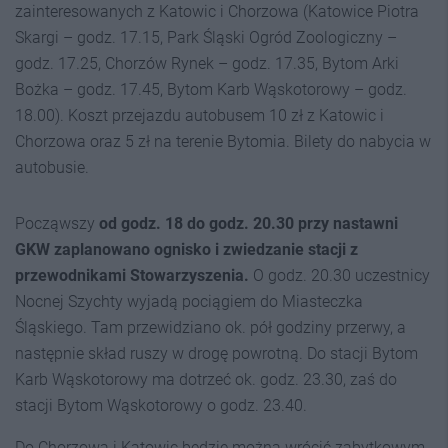
zainteresowanych z Katowic i Chorzowa (Katowice Piotra
Skargi – godz. 17.15, Park Śląski Ogród Zoologiczny –
godz. 17.25, Chorzów Rynek – godz. 17.35, Bytom Arki
Bożka – godz. 17.45, Bytom Karb Wąskotorowy – godz.
18.00). Koszt przejazdu autobusem 10 zł z Katowic i
Chorzowa oraz 5 zł na terenie Bytomia. Bilety do nabycia w
autobusie.
Począwszy
od godz. 18 do godz. 20.30 przy nastawni
GKW zaplanowano ognisko i zwiedzanie stacji z
przewodnikami Stowarzyszenia.
O godz. 20.30 uczestnicy
Nocnej Szychty wyjadą pociągiem do Miasteczka
Śląskiego. Tam przewidziano ok. pół godziny przerwy, a
następnie skład ruszy w drogę powrotną. Do stacji Bytom
Karb Wąskotorowy ma dotrzeć ok. godz. 23.30, zaś do
stacji Bytom Wąskotorowy o godz. 23.40.
Do Chorzowa i Katowic będzie można wrócić zabytkowym