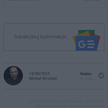
Subskrybuj bytomski.pl
14/08/2023
Napisz
Michał
Wroński
do mnie
górnośląskie koleje wąskotorowe,
bytom karb,
miasteczko śląskie,
wąskotorówka bytom,