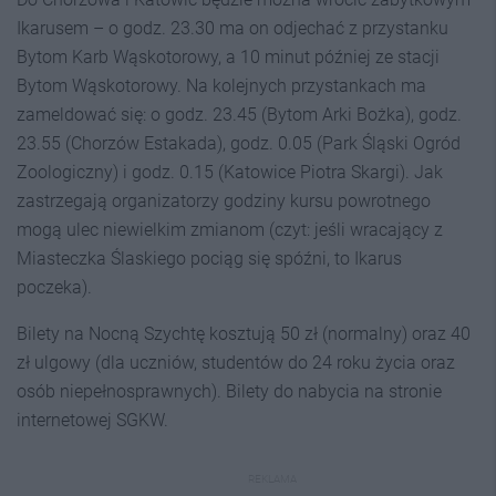
Ikarusem – o godz. 23.30 ma on odjechać z przystanku
Bytom Karb Wąskotorowy, a 10 minut później ze stacji
Bytom Wąskotorowy. Na kolejnych przystankach ma
zameldować się: o godz. 23.45 (Bytom Arki Bożka), godz.
23.55 (Chorzów Estakada), godz. 0.05 (Park Śląski Ogród
Zoologiczny) i godz. 0.15 (Katowice Piotra Skargi). Jak
zastrzegają organizatorzy godziny kursu powrotnego
mogą ulec niewielkim zmianom (czyt: jeśli wracający z
Miasteczka Ślaskiego pociąg się spóźni, to Ikarus
poczeka).
Bilety na Nocną Szychtę kosztują 50 zł (normalny) oraz 40
zł ulgowy (dla uczniów, studentów do 24 roku życia oraz
osób niepełnosprawnych). Bilety do nabycia na stronie
internetowej SGKW.
REKLAMA