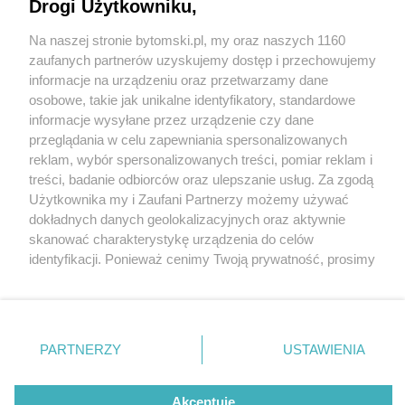
przy Wzgórzu Św. Małgorzaty w Bytomiu
Drogi Użytkowniku,
Na naszej stronie bytomski.pl, my oraz naszych 1160
Wydawca mediów
lokalnych
zaufanych partnerów uzyskujemy dostęp i przechowujemy
informacje na urządzeniu oraz przetwarzamy dane
osobowe, takie jak unikalne identyfikatory, standardowe
informacje wysyłane przez urządzenie czy dane
4 / 5
przeglądania w celu zapewniania spersonalizowanych
reklam, wybór spersonalizowanych treści, pomiar reklam i
Budynki Bytomskich
Nie zapomnij
treści, badanie odbiorców oraz ulepszanie usług. Za zgodą
zapoznać się z:
polityką prywatności
regulamin korzystania z portali
Użytkownika my i Zaufani Partnerzy możemy używać
Wodociagów dzisiaj
Twoje
miasto
Skontakuj się
z nami
dokładnych danych geolokalizacyjnych oraz aktywnie
Piekary Śląskie
Kontakt
skanować charakterystykę urządzenia do celów
Chorzów
Wydawca
identyfikacji. Ponieważ cenimy Twoją prywatność, prosimy
Tarnowskie Góry
Pogoda
Ruda Śląska
Noclegi
o zgodę na korzystanie z tych technologii poprzez
Świętochłowice
Reklama
kliknięcie „Akceptuję”. Zgoda jest dobrowolna i zawsze
Tychy
Redakcja
możesz ją zmienić/wycofać klikając przycisk ustawień
Bytom
Katowice
prywatności znajdujący się w lewym dolnym rogu strony
REKLAMA
PARTNERZY
USTAWIENIA
Gliwice
. Niektóre rodzaje przetwarzania danych nie wymagają
Zabrze
Zagłębie
zgody użytkownika, ale masz prawo sprzeciwić się
takiemu przetwarzaniu. Preferencje będą miały
Akceptuję