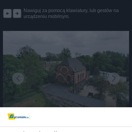
REKLAMA
Nawiguj za pomocą klawiatury, lub gestów na
urządzeniu mobilnym.
fot: Miasto Bytom
Nowa atrakcja turystyczno-edukacyjna powstanie