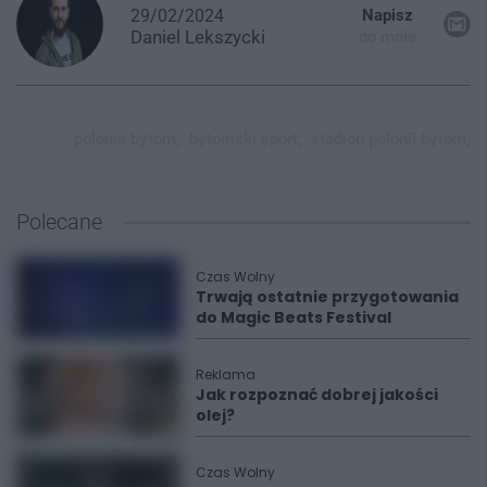
29/02/2024
Napisz
Daniel
Lekszycki
do mnie
polonia bytom,
bytomski sport,
stadion polonii bytom,
Polecane
Czas Wolny
Trwają ostatnie przygotowania
do Magic Beats Festival
Reklama
Jak rozpoznać dobrej jakości
olej?
Czas Wolny