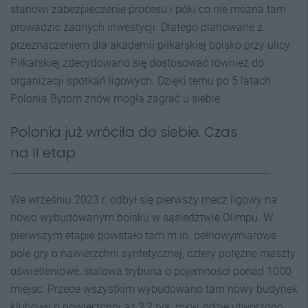
stanowi zabezpieczenie procesu i póki co nie można tam
prowadzić żadnych inwestycji. Dlatego planowane z
przeznaczeniem dla akademii piłkarskiej boisko przy ulicy
Piłkarskiej zdecydowano się dostosować również do
organizacji spotkań ligowych. Dzięki temu po 5 latach
Polonia Bytom znów mogła zagrać u siebie.
Polonia już wróciła do siebie. Czas
na II etap
We wrześniu 2023 r. odbył się pierwszy mecz ligowy na
nowo wybudowanym boisku w sąsiedztwie Olimpu. W
pierwszym etapie powstało tam m.in. pełnowymiarowe
pole gry o nawierzchni syntetycznej, cztery potężne maszty
oświetleniowe, stalowa trybuna o pojemności ponad 1000
miejsc. Przede wszystkim wybudowano tam nowy budynek
klubowy o powierzchni aż 3,2 tys. mkw, gdzie utworzono