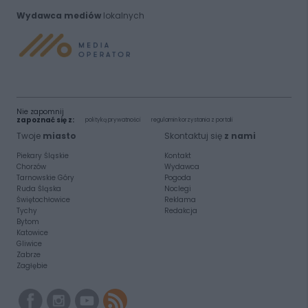
Wydawca mediów
lokalnych
Nie zapomnij
zapoznać się z:
polityką prywatności
regulamin korzystania z portali
Twoje
miasto
Skontaktuj się
z nami
Piekary Śląskie
Kontakt
Chorzów
Wydawca
Tarnowskie Góry
Pogoda
Ruda Śląska
Noclegi
Świętochłowice
Reklama
Tychy
Redakcja
Bytom
Katowice
Gliwice
Zabrze
Zagłębie