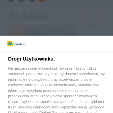
Drogi Użytkowniku,
Na naszej stronie bytomski.pl, my oraz naszych 1162
zaufanych partnerów uzyskujemy dostęp i przechowujemy
informacje na urządzeniu oraz przetwarzamy dane
Wróć do strony głównej
osobowe, takie jak unikalne identyfikatory, standardowe
informacje wysyłane przez urządzenie czy dane
ślązag.pl
przeglądania w celu zapewniania spersonalizowanych
reklam, wybór spersonalizowanych treści, pomiar reklam i
treści, badanie odbiorców oraz ulepszanie usług. Za zgodą
0
%
Użytkownika my i Zaufani Partnerzy możemy używać