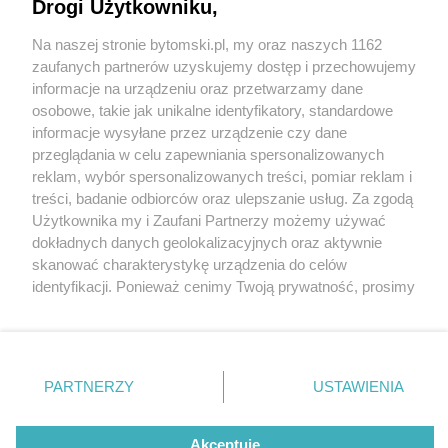
Drogi Użytkowniku,
Pożar budynku przy ul. Frenzla. Gasi go 6
zastępów straży pożarnej. Konieczna rozbiórka
Na naszej stronie bytomski.pl, my oraz naszych 1162
dachu
Wydawca mediów
lokalnych
zaufanych partnerów uzyskujemy dostęp i przechowujemy
informacje na urządzeniu oraz przetwarzamy dane
osobowe, takie jak unikalne identyfikatory, standardowe
informacje wysyłane przez urządzenie czy dane
4 / 8
przeglądania w celu zapewniania spersonalizowanych
reklam, wybór spersonalizowanych treści, pomiar reklam i
Pożar budynku przy ul.
Nie zapomnij
treści, badanie odbiorców oraz ulepszanie usług. Za zgodą
zapoznać się z:
polityką prywatności
regulamin korzystania z portali
Użytkownika my i Zaufani Partnerzy możemy używać
Frenzla, Bytom
Twoje
miasto
Skontakuj się
z nami
dokładnych danych geolokalizacyjnych oraz aktywnie
Piekary Śląskie
Kontakt
skanować charakterystykę urządzenia do celów
Chorzów
Wydawca
identyfikacji. Ponieważ cenimy Twoją prywatność, prosimy
Pożar budynku przy ul. Frenzla, Bytom
Tarnowskie Góry
Pogoda
Ruda Śląska
Noclegi
o zgodę na korzystanie z tych technologii poprzez
Świętochłowice
Reklama
kliknięcie „Akceptuję”. Zgoda jest dobrowolna i zawsze
Tychy
Redakcja
możesz ją zmienić/wycofać klikając przycisk ustawień
Bytom
Katowice
prywatności znajdujący się w lewym dolnym rogu strony
REKLAMA
PARTNERZY
USTAWIENIA
Gliwice
. Niektóre rodzaje przetwarzania danych nie wymagają
Zabrze
Zagłębie
zgody użytkownika, ale masz prawo sprzeciwić się
takiemu przetwarzaniu. Preferencje będą miały
Akceptuję