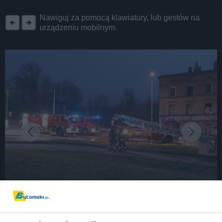
REKLAMA
Nawiguj za pomocą klawiatury, lub gestów na
urządzeniu mobilnym.
fot: