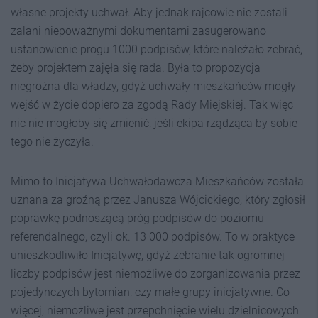
własne projekty uchwał. Aby jednak rajcowie nie zostali
zalani niepoważnymi dokumentami zasugerowano
ustanowienie progu 1000 podpisów, które należało zebrać,
żeby projektem zajęła się rada. Była to propozycja
niegroźna dla władzy, gdyż uchwały mieszkańców mogły
wejść w życie dopiero za zgodą Rady Miejskiej. Tak więc
nic nie mogłoby się zmienić, jeśli ekipa rządząca by sobie
tego nie życzyła.
Mimo to Inicjatywa Uchwałodawcza Mieszkańców została
uznana za groźną przez Janusza Wójcickiego, który zgłosił
poprawkę podnoszącą próg podpisów do poziomu
referendalnego, czyli ok. 13 000 podpisów. To w praktyce
unieszkodliwiło Inicjatywę, gdyż zebranie tak ogromnej
liczby podpisów jest niemożliwe do zorganizowania przez
pojedynczych bytomian, czy małe grupy inicjatywne. Co
więcej, niemożliwe jest przepchnięcie wielu dzielnicowych