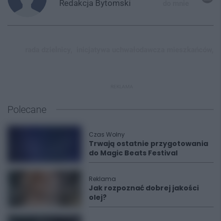
Redakcja
Bytomski
do mnie
rada dzielnicy,
inicjatywa uchwałodawcza mieszkańców,
REKLAMA
Polecane
Czas Wolny
Trwają ostatnie przygotowania
do Magic Beats Festival
Reklama
Jak rozpoznać dobrej jakości
olej?