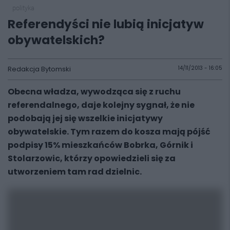
polityka
Referendyści nie lubią inicjatyw
obywatelskich?
Redakcja Bytomski
14/11/2013 - 16:05
Obecna władza, wywodząca się z ruchu
referendalnego, daje kolejny sygnał, że nie
podobają jej się wszelkie inicjatywy
obywatelskie. Tym razem do kosza mają pójść
podpisy 15% mieszkańców Bobrka, Górnik i
Stolarzowic, którzy opowiedzieli się za
utworzeniem tam rad dzielnic.