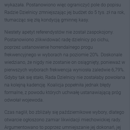
wykazała. Postanowiono więc ograniczyć pole do popisu
Radzie Dzielnicy zmniejszając jej budżet do 5 tys. zł na rok,
tłumacząc się złą kondycją gminnej kasy.
Niestety apetyt referendystów nie został zaspokojony.
Postanowiono zlikwidować radę dzielnicy po cichu,
poprzez ustanowienie horrendalnego progu
frekwencyjnego w wyborach na poziomie 20%. Doskonale
wiedziano, że nigdy nie zostanie on osiągnięty, ponieważ w
pierwszych wyborach frekwencja wyniosła zaledwie 6,79%.
Gdyby tak się stało, Rada Dzielnicy nie zostałaby powołana
na kolejną kadencję. Koalicja popełniła jednak błędy
formalne, z powodu których uchwałę ustanawiającą próg
odwołał wojewoda.
Czas naglił, bo zbliżały się październikowe wybory, dlatego
otwarcie ogłoszono zamiar likwidacji miechowickiej rady.
Argumentowano to poprzez umniejszanie jej dokonań, jej