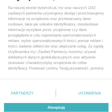
Na naszej stronie bytomski.pl, my oraz naszych 1162
Wydawca mediów
lokalnych
zaufanych partnerów uzyskujemy dostęp i przechowujemy
informacje na urządzeniu oraz przetwarzamy dane
osobowe, takie jak unikalne identyfikatory, standardowe
informacje wysyłane przez urządzenie czy dane
przeglądania w celu zapewniania spersonalizowanych
reklam, wybór spersonalizowanych treści, pomiar reklam i
Nie zapomnij
treści, badanie odbiorców oraz ulepszanie usług. Za zgodą
zapoznać się z:
polityką prywatności
regulamin korzystania z portali
Użytkownika my i Zaufani Partnerzy możemy używać
Twoje
miasto
Skontaktuj się
z nami
dokładnych danych geolokalizacyjnych oraz aktywnie
Piekary Śląskie
Kontakt
skanować charakterystykę urządzenia do celów
Chorzów
Wydawca
identyfikacji. Ponieważ cenimy Twoją prywatność, prosimy
Tarnowskie Góry
Pogoda
Ruda Śląska
Noclegi
o zgodę na korzystanie z tych technologii poprzez
Świętochłowice
Reklama
kliknięcie „Akceptuję”. Zgoda jest dobrowolna i zawsze
Tychy
Redakcja
możesz ją zmienić/wycofać klikając przycisk ustawień
Bytom
Katowice
prywatności znajdujący się w lewym dolnym rogu strony
PARTNERZY
USTAWIENIA
Gliwice
. Niektóre rodzaje przetwarzania danych nie wymagają
Zabrze
Zagłębie
zgody użytkownika, ale masz prawo sprzeciwić się
Akceptuję
takiemu przetwarzaniu. Preferencje będą miały