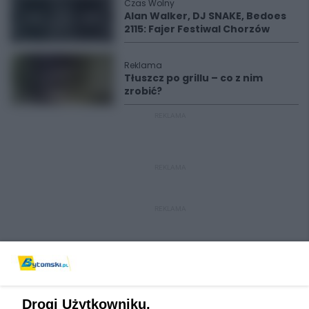
Czas Wolny
Alan Walker, DJ SNAKE, Bedoes
2115: Fajer Festiwal Chorzów
Reklama
Tłuszcz po grillu – co z nim
zrobić?
REKLAMA
REKLAMA
REKLAMA
Drogi Użytkowniku,