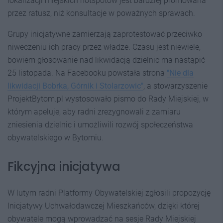
lokalizacji miejskich hotspotów jest bardziej promowana
przez ratusz, niż konsultacje w poważnych sprawach.
Grupy inicjatywne zamierzają zaprotestować przeciwko
niweczeniu ich pracy przez władze. Czasu jest niewiele,
bowiem głosowanie nad likwidacją dzielnic ma nastąpić
25 listopada. Na Facebooku powstała strona
"Nie dla
likwidacji Bobrka, Górnik i Stolarzowic"
, a stowarzyszenie
ProjektBytom.pl wystosowało pismo do Rady Miejskiej, w
którym apeluje, aby radni zrezygnowali z zamiaru
zniesienia dzielnic i umożliwili rozwój społeczeństwa
obywatelskiego w Bytomiu.
Fikcyjna inicjatywa
W lutym radni Platformy Obywatelskiej zgłosili propozycję
Inicjatywy Uchwałodawczej Mieszkańców, dzięki której
obywatele mogą wprowadzać na sesje Rady Miejskiej