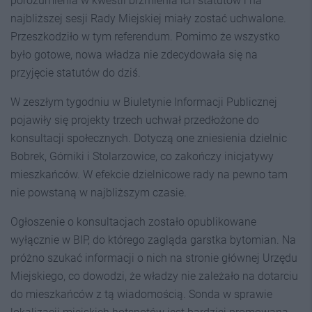
porozumienia w kwestii brzmienia ich statutów i na
najbliższej sesji Rady Miejskiej miały zostać uchwalone.
Przeszkodziło w tym referendum. Pomimo że wszystko
było gotowe, nowa władza nie zdecydowała się na
przyjęcie statutów do dziś.
W zeszłym tygodniu w Biuletynie Informacji Publicznej
pojawiły się projekty trzech uchwał przedłożone do
konsultacji społecznych. Dotyczą one zniesienia dzielnic
Bobrek, Górniki i Stolarzowice, co zakończy inicjatywy
mieszkańców. W efekcie dzielnicowe rady na pewno tam
nie powstaną w najbliższym czasie.
Ogłoszenie o konsultacjach zostało opublikowane
wyłącznie w BIP, do którego zagląda garstka bytomian. Na
próżno szukać informacji o nich na stronie głównej Urzędu
Miejskiego, co dowodzi, że władzy nie zależało na dotarciu
do mieszkańców z tą wiadomością. Sonda w sprawie