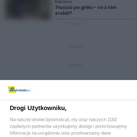
Reklama
Tłuszcz po grillu – co z nim
zrobić?
REKLAMA
REKLAMA
REKLAMA
Drogi Użytkowniku,
Na naszej stronie bytomski.pl, my oraz naszych 1162
Wydawca mediów
lokalnych
zaufanych partnerów uzyskujemy dostęp i przechowujemy
informacje na urządzeniu oraz przetwarzamy dane