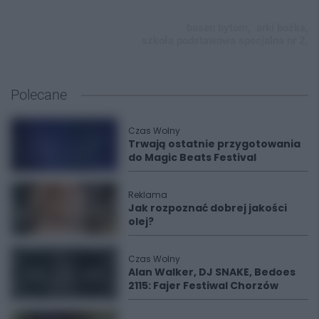
basen bytom,
arki bożka,
szkoła podstawowa specjalna nr 2,
Polecane
Czas Wolny
Trwają ostatnie przygotowania
do Magic Beats Festival
Reklama
Jak rozpoznać dobrej jakości
olej?
Czas Wolny
Alan Walker, DJ SNAKE, Bedoes
2115: Fajer Festiwal Chorzów