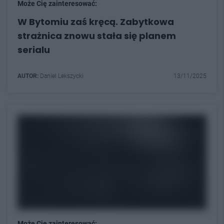
Może Cię zainteresować:
W Bytomiu zaś kręcą. Zabytkowa
strażnica znowu stała się planem
serialu
AUTOR:
Daniel Lekszycki
13/11/2025
Może Cię zainteresować: