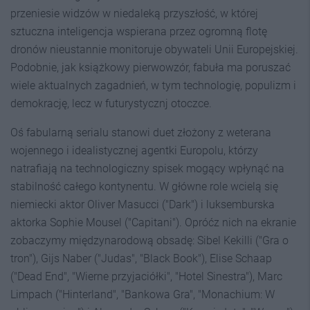
przeniesie widzów w niedaleką przyszłość, w której
sztuczna inteligencja wspierana przez ogromną flotę
dronów nieustannie monitoruje obywateli Unii Europejskiej.
Podobnie, jak książkowy pierwowzór, fabuła ma poruszać
wiele aktualnych zagadnień, w tym technologię, populizm i
demokrację, lecz w futurystycznj otoczce.
Oś fabularną serialu stanowi duet złożony z weterana
wojennego i idealistycznej agentki Europolu, którzy
natrafiają na technologiczny spisek mogący wpłynąć na
stabilność całego kontynentu. W główne role wcielą się
niemiecki aktor Oliver Masucci ("Dark") i luksemburska
aktorka Sophie Mousel ("Capitani"). Opróćz nich na ekranie
zobaczymy międzynarodową obsadę: Sibel Kekilli ("Gra o
tron"), Gijs Naber ("Judas", "Black Book"), Elise Schaap
("Dead End", "Wierne przyjaciółki", "Hotel Sinestra"), Marc
Limpach ("Hinterland", "Bankowa Gra", "Monachium: W