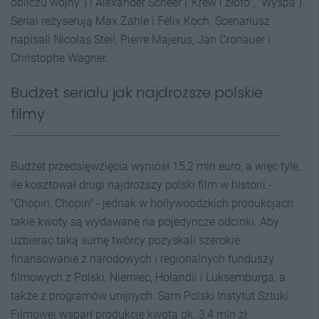
obliczu wojny") i Alexander Scheer ("Krew i złoto", "Wyspa").
Serial reżyserują Max Zähle i Félix Koch. Scenariusz
napisali Nicolas Steil, Pierre Majerus, Jan Cronauer i
Christophe Wagner.
Budżet serialu jak najdroższe polskie
filmy
Budżet przedsięwzięcia wyniósł 15,2 mln euro, a więc tyle,
ile kosztował drugi najdroższy polski film w historii -
"Chopin, Chopin" - jednak w hollywoodzkich produkcjach
takie kwoty są wydawane na pojedyncze odcinki. Aby
uzbierać taką sumę twórcy pozyskali szerokie
finansowanie z narodowych i regionalnych funduszy
filmowych z Polski, Niemiec, Holandii i Luksemburga, a
także z programów unijnych. Sam Polski Instytut Sztuki
Filmowej wsparł produkcję kwotą ok. 3,4 mln zł.