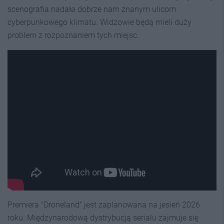
scenografia nadała dobrze nam znanym ulicom
cyberpunkowego klimatu. Widzowie będą mieli duży
problem z rozpoznaniem tych miejsc.
Premiera "Droneland" jest zaplanowana na jesień 2026
roku. Międzynarodową dystrybucją serialu zajmuje się