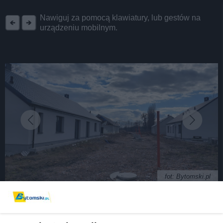
REKLAMA
Nawiguj za pomocą klawiatury, lub gestów na
urządzeniu mobilnym.
fot: Bytomski.pl
Stadiony bez klubów znikają. Czas pożegnać się z