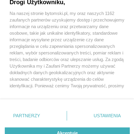
kolejnym
Drogi Użytkowniku,
Na naszej stronie bytomski.pl, my oraz naszych 1162
Wydawca mediów
lokalnych
zaufanych partnerów uzyskujemy dostęp i przechowujemy
4 / 17
informacje na urządzeniu oraz przetwarzamy dane
osobowe, takie jak unikalne identyfikatory, standardowe
Budowa osiedla w miejscu
informacje wysyłane przez urządzenie czy dane
stadionu na Bobrku
przeglądania w celu zapewniania spersonalizowanych
reklam, wybór spersonalizowanych treści, pomiar reklam i
Nie zapomnij
treści, badanie odbiorców oraz ulepszanie usług. Za zgodą
zapoznać się z:
polityką prywatności
regulamin korzystania z portali
Teren stadionu przed laty został przekazany
Użytkownika my i Zaufani Partnerzy możemy używać
Twoje
miasto
Skontakuj się
z nami
dokładnych danych geolokalizacyjnych oraz aktywnie
prywatnemu deweloperowi, który buduje tu osiedle
Piekary Śląskie
Kontakt
skanować charakterystykę urządzenia do celów
Chorzów
Wydawca
domów jednorodzinnych. Część budynków już stoi, a
identyfikacji. Ponieważ cenimy Twoją prywatność, prosimy
Tarnowskie Góry
Pogoda
Ruda Śląska
Noclegi
o zgodę na korzystanie z tych technologii poprzez
dla kolejnych wykonano fundamenty.
Świętochłowice
Reklama
kliknięcie „Akceptuję”. Zgoda jest dobrowolna i zawsze
Tychy
Redakcja
możesz ją zmienić/wycofać klikając przycisk ustawień
Bytom
Katowice
prywatności znajdujący się w lewym dolnym rogu strony
REKLAMA
PARTNERZY
USTAWIENIA
Gliwice
. Niektóre rodzaje przetwarzania danych nie wymagają
Zabrze
Zagłębie
zgody użytkownika, ale masz prawo sprzeciwić się
takiemu przetwarzaniu. Preferencje będą miały
Akceptuję