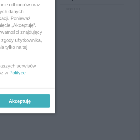
anie odbiorców oraz
REKLAMA
nych danych
kacji. Ponieważ
ięcie „Akceptuję”.
ywatności znajdujący
ą zgody użytkownika,
 tylko na tej
 naszych serwisów
esz w
Polityce
Akceptuję