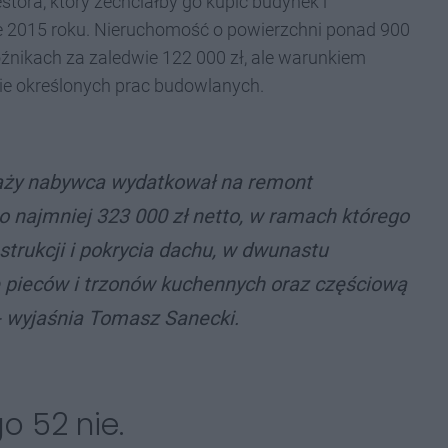
ora, który zechciałby go kupić budynek i
 2015 roku. Nieruchomość o powierzchni ponad 900
źnikach za zaledwie 122 000 zł, ale warunkiem
ie określonych prac budowlanych.
aży nabywca wydatkował na remont
najmniej 323 000 zł netto, w ramach którego
trukcji i pokrycia dachu, w dwunastu
 pieców i trzonów kuchennych oraz częściową
 - wyjaśnia Tomasz Sanecki.
o 52 nie.