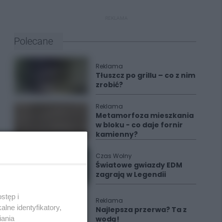
REKLAMA
Polecane
Reklama
Tłuszcz po grillu – co z nim
zrobić?
Reklama
Metamorfoza mieszkania
w bloku - co daje fornir
kamienny?
Czas Wolny
Światowe gwiazdy EDM
zagrają w Legendii
stęp i
Reklama
lne identyfikatory,
Najlepsza przerwa? Ta z
iania
wodą!