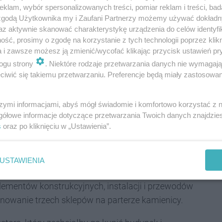
 Miejskiego w Bytomiu.
klam, wybór spersonalizowanych treści, pomiar reklam i treści, bad
 zgodą Użytkownika my i Zaufani Partnerzy możemy używać dokład
az aktywnie skanować charakterystykę urządzenia do celów identyfi
ść, prosimy o zgodę na korzystanie z tych technologii poprzez klikn
a i zawsze możesz ją zmienić/wycofać klikając przycisk ustawień pr
ązała właściciela do wykonania zabezpieczenia
ogu strony
. Niektóre rodzaje przetwarzania danych nie wymagaj
 niezwłoczne podjęcie działań zmierzających do
iwić się takiemu przetwarzaniu. Preferencje będą miały zastosowania
ostępowanie w sprawie stanu technicznego kamienicy
szymi informacjami, abyś mógł świadomie i komfortowo korzystać z
gółowe informacje dotyczące przetwarzania Twoich danych znajdzi
ytkowania
s
oraz po kliknięciu w „Ustawienia”.
wy Inspektor Nadzoru Budowlanego na podstawie
USTAWIENIA
nakazującą wyłączenie z użytkowania części
ementów konstrukcyjnych, instalacji i przewodów
nowanie trzech sklepów na parterze kamienicy.