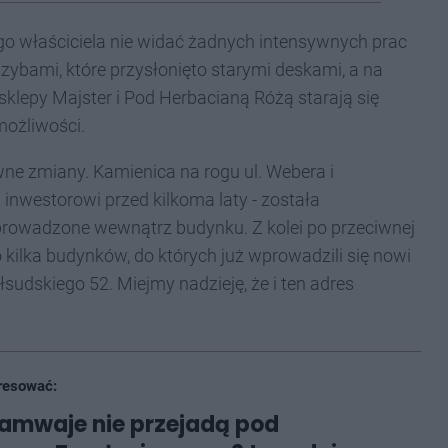
o właściciela nie widać żadnych intensywnych prac
ybami, które przysłonięto starymi deskami, a na
sklepy Majster i Pod Herbacianą Różą starają się
możliwości.
ne zmiany. Kamienica na rogu ul. Webera i
nwestorowi przed kilkoma laty - została
 prowadzone wewnątrz budynku. Z kolei po przeciwnej
 kilka budynków, do których już wprowadzili się nowi
łsudskiego 52. Miejmy nadzieję, że i ten adres
resować:
amwaje nie przejadą pod