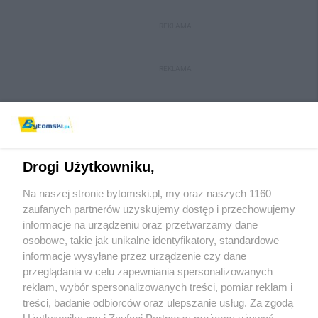
REKLAMA
REKLAMA
Drogi Użytkowniku,
Na naszej stronie bytomski.pl, my oraz naszych 1160
Wydawca mediów
lokalnych
zaufanych partnerów uzyskujemy dostęp i przechowujemy
informacje na urządzeniu oraz przetwarzamy dane
osobowe, takie jak unikalne identyfikatory, standardowe
informacje wysyłane przez urządzenie czy dane
przeglądania w celu zapewniania spersonalizowanych
reklam, wybór spersonalizowanych treści, pomiar reklam i
Nie zapomnij
treści, badanie odbiorców oraz ulepszanie usług. Za zgodą
zapoznać się z:
polityką prywatności
regulamin korzystania z portali