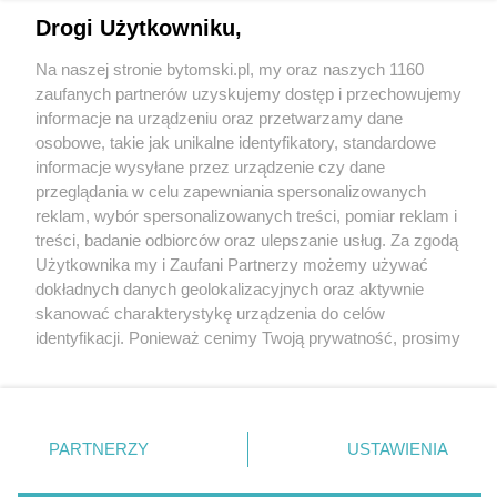
Drogi Użytkowniku,
Na naszej stronie bytomski.pl, my oraz naszych 1160
Wydawca mediów
lokalnych
zaufanych partnerów uzyskujemy dostęp i przechowujemy
informacje na urządzeniu oraz przetwarzamy dane
osobowe, takie jak unikalne identyfikatory, standardowe
informacje wysyłane przez urządzenie czy dane
przeglądania w celu zapewniania spersonalizowanych
reklam, wybór spersonalizowanych treści, pomiar reklam i
Nie zapomnij
treści, badanie odbiorców oraz ulepszanie usług. Za zgodą
zapoznać się z:
polityką prywatności
regulamin korzystania z portali
Użytkownika my i Zaufani Partnerzy możemy używać
Twoje
miasto
Skontaktuj się
z nami
dokładnych danych geolokalizacyjnych oraz aktywnie
Piekary Śląskie
Kontakt
skanować charakterystykę urządzenia do celów
Chorzów
Wydawca
identyfikacji. Ponieważ cenimy Twoją prywatność, prosimy
Tarnowskie Góry
Pogoda
Ruda Śląska
Noclegi
o zgodę na korzystanie z tych technologii poprzez
Świętochłowice
Reklama
kliknięcie „Akceptuję”. Zgoda jest dobrowolna i zawsze
Tychy
Redakcja
możesz ją zmienić/wycofać klikając przycisk ustawień
Bytom
Katowice
prywatności znajdujący się w lewym dolnym rogu strony
PARTNERZY
USTAWIENIA
Gliwice
. Niektóre rodzaje przetwarzania danych nie wymagają
Zabrze
Zagłębie
zgody użytkownika, ale masz prawo sprzeciwić się