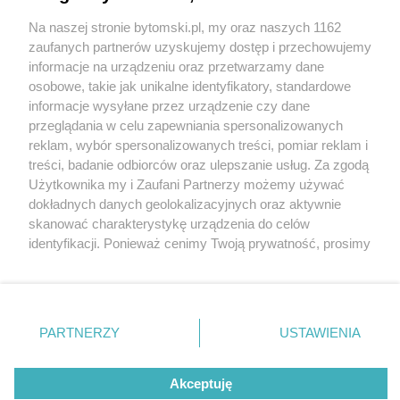
Na naszej stronie bytomski.pl, my oraz naszych 1162
Wydawca mediów
lokalnych
zaufanych partnerów uzyskujemy dostęp i przechowujemy
informacje na urządzeniu oraz przetwarzamy dane
osobowe, takie jak unikalne identyfikatory, standardowe
informacje wysyłane przez urządzenie czy dane
przeglądania w celu zapewniania spersonalizowanych
reklam, wybór spersonalizowanych treści, pomiar reklam i
Nie zapomnij
treści, badanie odbiorców oraz ulepszanie usług. Za zgodą
zapoznać się z:
polityką prywatności
regulamin korzystania z portali
Użytkownika my i Zaufani Partnerzy możemy używać
Twoje
miasto
Skontaktuj się
z nami
dokładnych danych geolokalizacyjnych oraz aktywnie
Piekary Śląskie
Kontakt
skanować charakterystykę urządzenia do celów
Chorzów
Wydawca
identyfikacji. Ponieważ cenimy Twoją prywatność, prosimy
Tarnowskie Góry
Pogoda
Ruda Śląska
Noclegi
o zgodę na korzystanie z tych technologii poprzez
Świętochłowice
Reklama
kliknięcie „Akceptuję”. Zgoda jest dobrowolna i zawsze
Tychy
Redakcja
możesz ją zmienić/wycofać klikając przycisk ustawień
Bytom
Katowice
prywatności znajdujący się w lewym dolnym rogu strony
PARTNERZY
USTAWIENIA
Gliwice
. Niektóre rodzaje przetwarzania danych nie wymagają
Zabrze
Zagłębie
zgody użytkownika, ale masz prawo sprzeciwić się
Akceptuję
takiemu przetwarzaniu. Preferencje będą miały