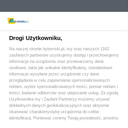
Drogi Użytkowniku,
Na naszej stronie bytomski.pl, my oraz naszych 1162
Wydawca mediów
lokalnych
zaufanych partnerów uzyskujemy dostęp i przechowujemy
informacje na urządzeniu oraz przetwarzamy dane
osobowe, takie jak unikalne identyfikatory, standardowe
informacje wysyłane przez urządzenie czy dane
przeglądania w celu zapewniania spersonalizowanych
reklam, wybór spersonalizowanych treści, pomiar reklam i
Nie zapomnij
treści, badanie odbiorców oraz ulepszanie usług. Za zgodą
zapoznać się z:
polityką prywatności
regulamin korzystania z portali
Użytkownika my i Zaufani Partnerzy możemy używać
Twoje
miasto
Skontaktuj się
z nami
dokładnych danych geolokalizacyjnych oraz aktywnie
Piekary Śląskie
Kontakt
skanować charakterystykę urządzenia do celów
Chorzów
Wydawca
identyfikacji. Ponieważ cenimy Twoją prywatność, prosimy
Tarnowskie Góry
Pogoda
Ruda Śląska
Noclegi
o zgodę na korzystanie z tych technologii poprzez
Świętochłowice
Reklama