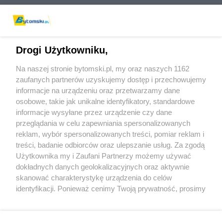
Drogi Użytkowniku,
Na naszej stronie bytomski.pl, my oraz naszych 1162
Wydawca mediów
lokalnych
zaufanych partnerów uzyskujemy dostęp i przechowujemy
informacje na urządzeniu oraz przetwarzamy dane
osobowe, takie jak unikalne identyfikatory, standardowe
informacje wysyłane przez urządzenie czy dane
przeglądania w celu zapewniania spersonalizowanych
reklam, wybór spersonalizowanych treści, pomiar reklam i
Nie zapomnij
treści, badanie odbiorców oraz ulepszanie usług. Za zgodą
zapoznać się z:
polityką prywatności
regulamin korzystania z portali
Użytkownika my i Zaufani Partnerzy możemy używać
Twoje
miasto
Skontaktuj się
z nami
dokładnych danych geolokalizacyjnych oraz aktywnie
Piekary Śląskie
Kontakt
skanować charakterystykę urządzenia do celów
Chorzów
Wydawca
identyfikacji. Ponieważ cenimy Twoją prywatność, prosimy
Tarnowskie Góry
Pogoda
Ruda Śląska
Noclegi
o zgodę na korzystanie z tych technologii poprzez
Świętochłowice
Reklama
kliknięcie „Akceptuję”. Zgoda jest dobrowolna i zawsze
Tychy
Redakcja
możesz ją zmienić/wycofać klikając przycisk ustawień
Bytom