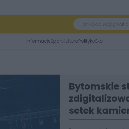
Informacje
Sport
Kultura
Polityka
Eko
Bytomskie s
zdigitalizo
setek kamie