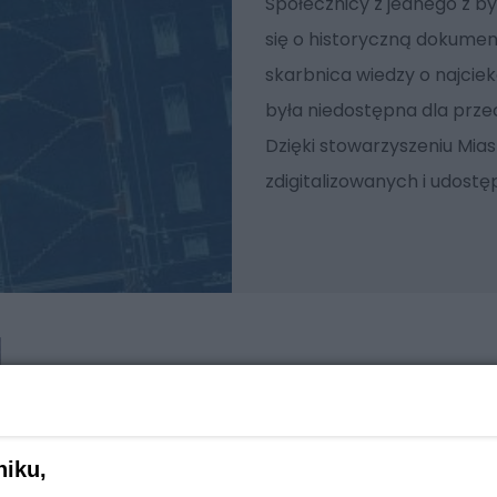
Społecznicy z jednego z b
się o historyczną dokumen
skarbnica wiedzy o najcie
była niedostępna dla przec
Dzięki stowarzyszeniu Mia
zdigitalizowanych i udostę
niku,