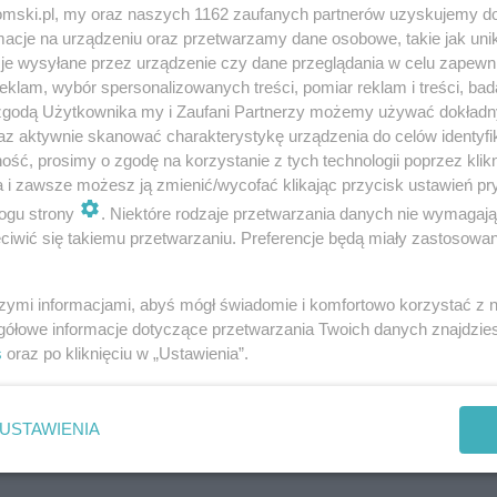
tomski.pl, my oraz naszych 1162 zaufanych partnerów uzyskujemy do
cje na urządzeniu oraz przetwarzamy dane osobowe, takie jak unika
je wysyłane przez urządzenie czy dane przeglądania w celu zapewn
klam, wybór spersonalizowanych treści, pomiar reklam i treści, bad
 zgodą Użytkownika my i Zaufani Partnerzy możemy używać dokład
az aktywnie skanować charakterystykę urządzenia do celów identyfi
ść, prosimy o zgodę na korzystanie z tych technologii poprzez klikn
a i zawsze możesz ją zmienić/wycofać klikając przycisk ustawień pr
ogu strony
. Niektóre rodzaje przetwarzania danych nie wymagaj
iwić się takiemu przetwarzaniu. Preferencje będą miały zastosowania
szymi informacjami, abyś mógł świadomie i komfortowo korzystać z
gółowe informacje dotyczące przetwarzania Twoich danych znajdzi
s
oraz po kliknięciu w „Ustawienia”.
USTAWIENIA