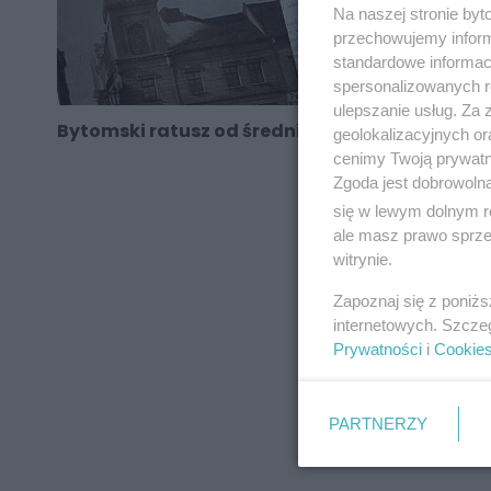
Na naszej stronie by
przechowujemy informa
standardowe informac
spersonalizowanych re
ulepszanie usług. Za
Bytomski ratusz od średniowiecza do 1945 r.
geolokalizacyjnych or
cenimy Twoją prywatno
Zgoda jest dobrowoln
się w lewym dolnym r
ale masz prawo sprzec
REKLAMA
witrynie.
Zapoznaj się z poniż
internetowych. Szcze
Prywatności
i
Cookie
PARTNERZY
REKLAMA