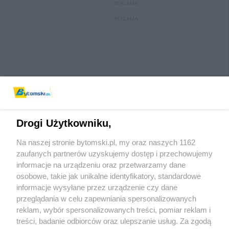
REKLAMA
REKLAMA
Drogi Użytkowniku,
Na naszej stronie bytomski.pl, my oraz naszych 1162
Wydawca mediów
lokalnych
zaufanych partnerów uzyskujemy dostęp i przechowujemy
informacje na urządzeniu oraz przetwarzamy dane
osobowe, takie jak unikalne identyfikatory, standardowe
informacje wysyłane przez urządzenie czy dane
przeglądania w celu zapewniania spersonalizowanych
reklam, wybór spersonalizowanych treści, pomiar reklam i
Nie zapomnij
treści, badanie odbiorców oraz ulepszanie usług. Za zgodą
zapoznać się z:
polityką prywatności
regulamin korzystania z portali