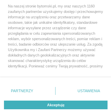
Na naszej stronie bytomski.pl, my oraz naszych 1160
Wydawca mediów
lokalnych
zaufanych partnerów uzyskujemy dostęp i przechowujemy
informacje na urządzeniu oraz przetwarzamy dane
osobowe, takie jak unikalne identyfikatory, standardowe
informacje wysyłane przez urządzenie czy dane
przeglądania w celu zapewniania spersonalizowanych
reklam, wybór spersonalizowanych treści, pomiar reklam i
Nie zapomnij
treści, badanie odbiorców oraz ulepszanie usług. Za zgodą
zapoznać się z:
polityką prywatności
regulamin korzystania z portali
Użytkownika my i Zaufani Partnerzy możemy używać
Twoje
miasto
Skontaktuj się
z nami
dokładnych danych geolokalizacyjnych oraz aktywnie
Piekary Śląskie
Kontakt
skanować charakterystykę urządzenia do celów
Chorzów
Wydawca
identyfikacji. Ponieważ cenimy Twoją prywatność, prosimy
Tarnowskie Góry
Pogoda
Ruda Śląska
Noclegi
o zgodę na korzystanie z tych technologii poprzez
Świętochłowice
Reklama
kliknięcie „Akceptuję”. Zgoda jest dobrowolna i zawsze
Tychy
Redakcja
możesz ją zmienić/wycofać klikając przycisk ustawień
Bytom
Katowice
prywatności znajdujący się w lewym dolnym rogu strony
PARTNERZY
USTAWIENIA
Gliwice
. Niektóre rodzaje przetwarzania danych nie wymagają
Zabrze
Zagłębie
zgody użytkownika, ale masz prawo sprzeciwić się
Akceptuję
takiemu przetwarzaniu. Preferencje będą miały
zastosowania tylko na tej witrynie.