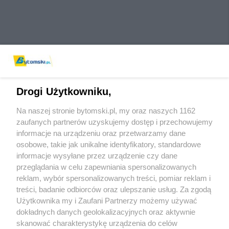
Drogi Użytkowniku,
Na naszej stronie bytomski.pl, my oraz naszych 1162
Wydawca mediów
lokalnych
zaufanych partnerów uzyskujemy dostęp i przechowujemy
informacje na urządzeniu oraz przetwarzamy dane
osobowe, takie jak unikalne identyfikatory, standardowe
informacje wysyłane przez urządzenie czy dane
przeglądania w celu zapewniania spersonalizowanych
reklam, wybór spersonalizowanych treści, pomiar reklam i
Nie zapomnij
treści, badanie odbiorców oraz ulepszanie usług. Za zgodą
zapoznać się z:
polityką prywatności
regulamin korzystania z portali
Użytkownika my i Zaufani Partnerzy możemy używać
Twoje
miasto
Skontaktuj się
z nami
dokładnych danych geolokalizacyjnych oraz aktywnie
Piekary Śląskie
Kontakt
skanować charakterystykę urządzenia do celów
Chorzów
Wydawca