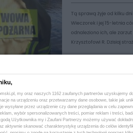
Tą sprawą żyje od kilku d
Wieczorek i jej 15-letnia có
odnaleziono ich, ale zarz
Krzysztofowi R. Dzisiaj st
niku,
tomski.pl, my oraz naszych 1162 zaufanych partnerów uzyskujemy do
cje na urządzeniu oraz przetwarzamy dane osobowe, takie jak unika
je wysyłane przez urządzenie czy dane przeglądania w celu zapewn
klam, wybór spersonalizowanych treści, pomiar reklam i treści, bad
 zgodą Użytkownika my i Zaufani Partnerzy możemy używać dokład
az aktywnie skanować charakterystykę urządzenia do celów identyfi
ść, prosimy o zgodę na korzystanie z tych technologii poprzez klikn