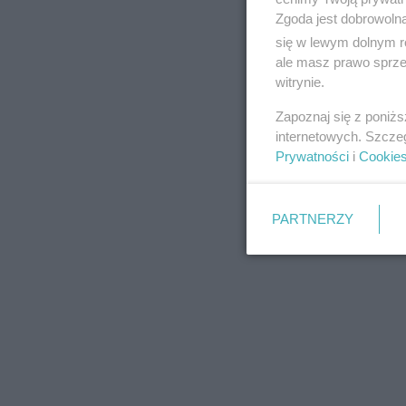
Zgoda jest dobrowoln
się w lewym dolnym r
ale masz prawo sprzec
witrynie.
REKLAMA
Zapoznaj się z poniż
internetowych. Szcze
Prywatności
i
Cookie
PARTNERZY