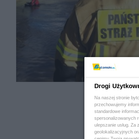
Drogi Użytkow
Na naszej stronie by
przechowujemy informa
standardowe informac
spersonalizowanych re
REKLAMA
ulepszanie usług. Za
geolokalizacyjnych or
cenimy Twoją prywatno