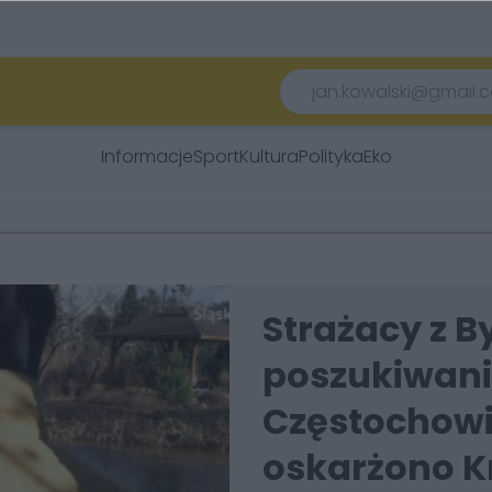
Informacje
Sport
Kultura
Polityka
Eko
Strażacy z 
poszukiwania
Częstochowi
oskarżono Kr