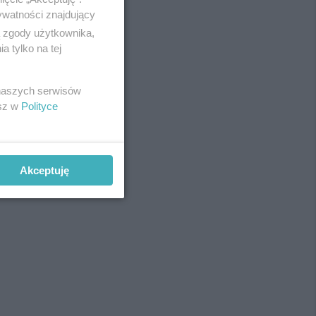
ywatności znajdujący
ą zgody użytkownika,
 tylko na tej
REKLAMA
 naszych serwisów
esz w
Polityce
Akceptuję