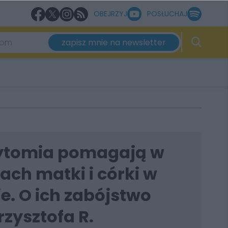
OBEJRZYJ
POSŁUCHAJ
zapisz mnie na newsletter
Bytomia pomagają w
ch matki i córki w
e. O ich zabójstwo
zysztofa R.