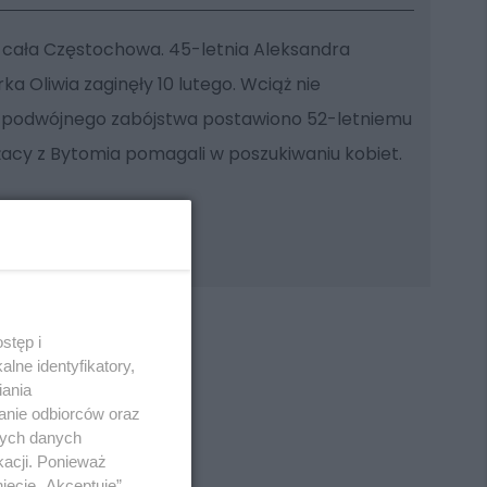
ni cała Częstochowa. 45-letnia Aleksandra
rka Oliwia zaginęły 10 lutego. Wciąż nie
ut podwójnego zabójstwa postawiono 52-letniemu
rażacy z Bytomia pomagali w poszukiwaniu kobiet.
stęp i
lne identyfikatory,
iania
anie odbiorców oraz
REKLAMA
nych danych
kacji. Ponieważ
ięcie „Akceptuję”.