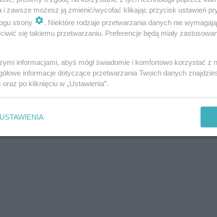
a i zawsze możesz ją zmienić/wycofać klikając przycisk ustawień pr
ogu strony
. Niektóre rodzaje przetwarzania danych nie wymagaj
iwić się takiemu przetwarzaniu. Preferencje będą miały zastosowania
szymi informacjami, abyś mógł świadomie i komfortowo korzystać z
gółowe informacje dotyczące przetwarzania Twoich danych znajdzi
s
oraz po kliknięciu w „Ustawienia”.
USTAWIENIA