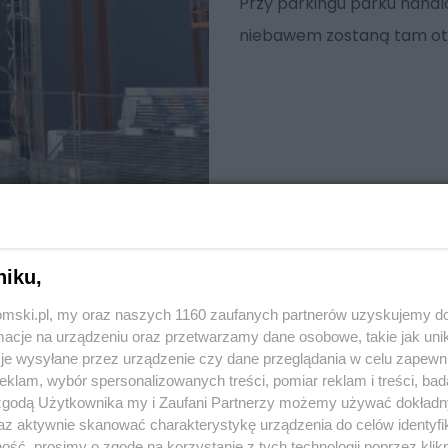
Przy parkingu parku handl
niebawem zostaną tam otwa
niku,
tomski.pl, my oraz naszych 1160 zaufanych partnerów uzyskujemy do
cje na urządzeniu oraz przetwarzamy dane osobowe, takie jak unika
je wysyłane przez urządzenie czy dane przeglądania w celu zapewn
klam, wybór spersonalizowanych treści, pomiar reklam i treści, bad
 zgodą Użytkownika my i Zaufani Partnerzy możemy używać dokład
az aktywnie skanować charakterystykę urządzenia do celów identyfi
ść, prosimy o zgodę na korzystanie z tych technologii poprzez klikn