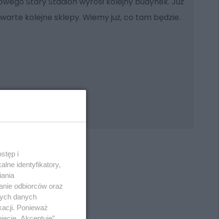
owego Stary Stadion wyrósł kolejny budynek. Już
rte kolejne sklepy. Wiemy już, co tam będzie.
stęp i
lne identyfikatory,
iania
anie odbiorców oraz
REKLAMA
nych danych
kacji. Ponieważ
ięcie „Akceptuję”.