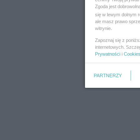
Zgoda jest dobrowoln
się w lewym dolnym r
ale masz prawo sprzec
witrynie.
REKLAMA
Zapoznaj się z poniż
internetowych. Szcze
Prywatności
i
Cookie
PARTNERZY