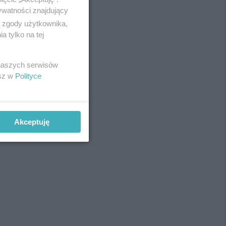
ywatności znajdujący
ą zgody użytkownika,
 tylko na tej
REKLAMA
 naszych serwisów
esz w
Polityce
Akceptuję