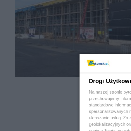
Drogi Użytkow
Na naszej stronie by
przechowujemy informa
standardowe informac
spersonalizowanych re
REKLAMA
ulepszanie usług. Za
geolokalizacyjnych or
cenimy Twoją prywatno