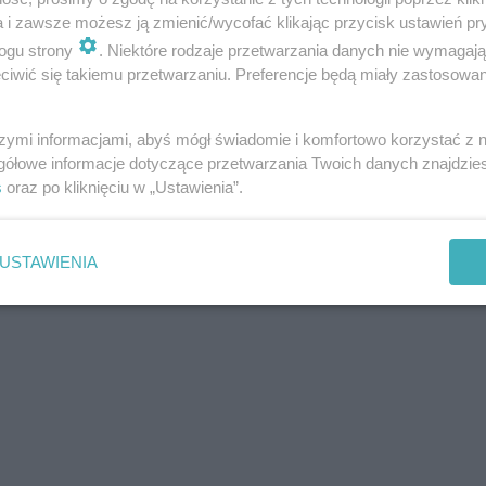
a i zawsze możesz ją zmienić/wycofać klikając przycisk ustawień pr
ogu strony
. Niektóre rodzaje przetwarzania danych nie wymagaj
iwić się takiemu przetwarzaniu. Preferencje będą miały zastosowania
szymi informacjami, abyś mógł świadomie i komfortowo korzystać z
gółowe informacje dotyczące przetwarzania Twoich danych znajdzi
s
oraz po kliknięciu w „Ustawienia”.
USTAWIENIA