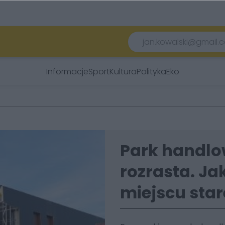
Informacje
Sport
Kultura
Polityka
Eko
Park handlow
rozrasta. Ja
miejscu sta